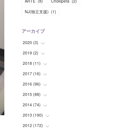
ARTE
(
8
)
Chokipeta
(
2
)
NJ(独立支援)
(
1
)
アーカイブ
2020
(
3
)
2019
(
2
(
)
1
)
(
1
)
2018
(
11
(
1
)
)
(
1
)
(
1
)
2017
(
16
(
2
)
)
(
1
)
2016
(
96
(
1
)
)
(
1
)
(
2
)
2015
(
88
(
2
)
)
(
1
)
(
1
)
(
5
)
2014
(
74
(
4
)
)
(
3
)
(
3
)
(
6
)
(
7
)
2013
(
190
(
9
)
)
(
2
)
(
1
)
(
3
)
(
6
)
(
14
)
2012
(
172
(
17
)
)