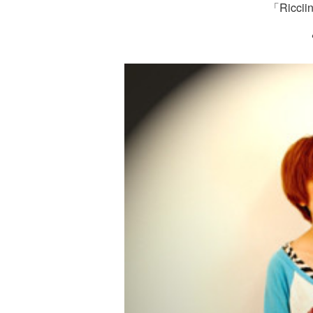
「Ricc