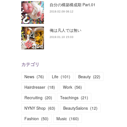
自分の構築構成期 Part.01
2019.02.09 08:12
俺は凡人では無い
2019.01.10 15:03
カテゴリ
News
(
76
)
Life
(
101
)
Beauty
(
22
)
Hairdresser
(
18
)
Work
(
56
)
Recruiting
(
20
)
Teachings
(
21
)
NYNY Shop
(
63
)
BeautySalons
(
12
)
Fashion
(
50
)
Music
(
160
)