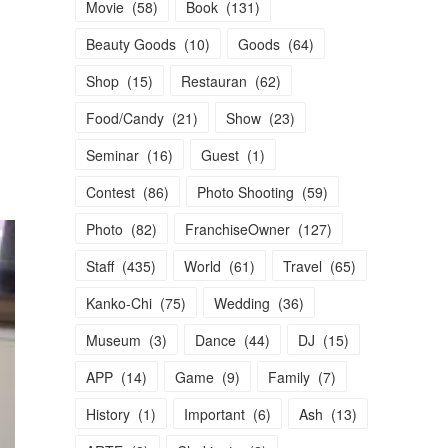
Movie
(
58
)
Book
(
131
)
Beauty Goods
(
10
)
Goods
(
64
)
Shop
(
15
)
Restauran
(
62
)
Food/Candy
(
21
)
Show
(
23
)
Seminar
(
16
)
Guest
(
1
)
Contest
(
86
)
Photo Shooting
(
59
)
Photo
(
82
)
FranchiseOwner
(
127
)
Staff
(
435
)
World
(
61
)
Travel
(
65
)
Kanko-Chi
(
75
)
Wedding
(
36
)
Museum
(
3
)
Dance
(
44
)
DJ
(
15
)
APP
(
14
)
Game
(
9
)
Family
(
7
)
History
(
1
)
Important
(
6
)
Ash
(
13
)