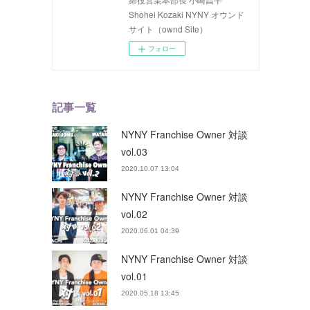
Shohei Kozaki NYNY オウンド
サイト（ownd Site）
フォロー
記事一覧
NYNY Franchise Owner 対談
vol.03
2020.10.07 13:04
NYNY Franchise Owner 対談
vol.02
2020.06.01 04:39
NYNY Franchise Owner 対談
vol.01
2020.05.18 13:45