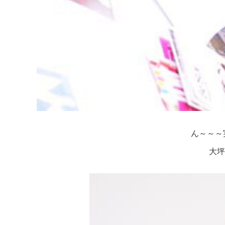
ん～～～
大坪