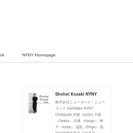
ook
NYNY Homepage
Shohei Kozaki NYNY
株式会社ニューヨーク・ニュー
ヨーク HairMake NYNY
Chokipeta 京都（kyoto) 大阪
（Osaka） 兵庫（Hyogo） 神
戸（Kobe） 滋賀（Shiga） 取
締役営業本部長 小崎昌平