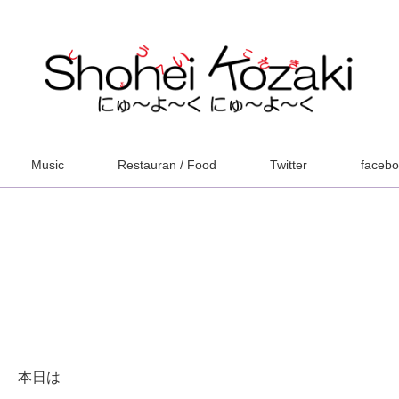
Music
Restauran / Food
Twitter
faceb
本日は