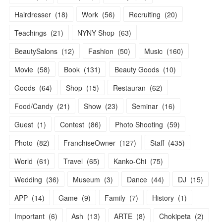
Hairdresser
(
18
)
Work
(
56
)
Recruiting
(
20
)
Teachings
(
21
)
NYNY Shop
(
63
)
BeautySalons
(
12
)
Fashion
(
50
)
Music
(
160
)
Movie
(
58
)
Book
(
131
)
Beauty Goods
(
10
)
Goods
(
64
)
Shop
(
15
)
Restauran
(
62
)
Food/Candy
(
21
)
Show
(
23
)
Seminar
(
16
)
Guest
(
1
)
Contest
(
86
)
Photo Shooting
(
59
)
Photo
(
82
)
FranchiseOwner
(
127
)
Staff
(
435
)
World
(
61
)
Travel
(
65
)
Kanko-Chi
(
75
)
Wedding
(
36
)
Museum
(
3
)
Dance
(
44
)
DJ
(
15
)
APP
(
14
)
Game
(
9
)
Family
(
7
)
History
(
1
)
Important
(
6
)
Ash
(
13
)
ARTE
(
8
)
Chokipeta
(
2
)