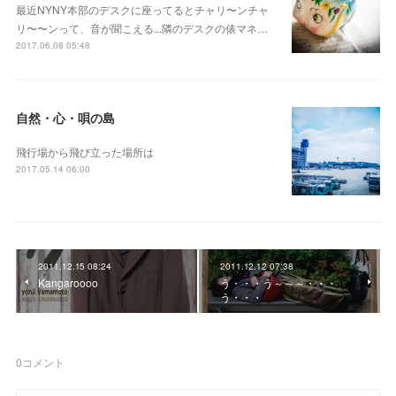
最近NYNY本部のデスクに座ってるとチャリ〜ンチャ
リ〜〜ンって、音が聞こえる...隣のデスクの俵マネ…
2017.06.08 05:48
自然・心・唄の島
飛行場から飛び立った場所は
2017.05.14 06:00
2011.12.15 08:24
2011.12.12 07:38
Kangaroooo
う・・・う～～～・・・
う・・・
0
コメント