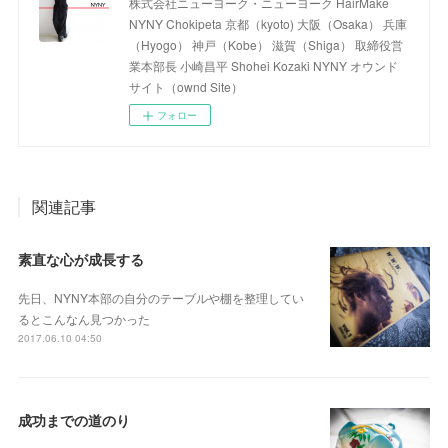
株式会社ニューヨーク・ニューヨーク HairMake
NYNY Chokipeta 京都（kyoto) 大阪（Osaka） 兵庫
（Hyogo） 神戸（Kobe） 滋賀（Shiga） 取締役営
業本部長 小崎昌平 Shohei Kozaki NYNY オウンド
サイト（ownd Site）
フォロー
関連記事
素直な心が成長する
先日、NYNY本部の自分のテーブルや棚を整理してい
るとこんなん見つかった
2017.06.10 04:50
成功までの道のり