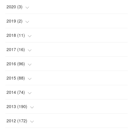
2020
(
3
)
(
1
)
2019
(
2
)
(
1
)
(
1
)
2018
(
11
)
(
1
)
(
1
)
(
2
)
2017
(
16
)
(
1
)
(
1
)
2016
(
96
)
(
1
)
(
2
)
(
2
)
2015
(
88
)
(
1
)
(
1
)
(
5
)
(
4
)
2014
(
74
)
(
3
)
(
3
)
(
6
)
(
7
)
(
9
)
2013
(
190
)
(
2
)
(
1
)
(
3
)
(
6
)
(
14
)
(
17
)
2012
(
172
)
(
1
)
(
4
)
(
4
)
(
6
)