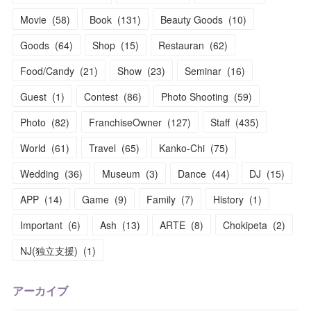
Movie
(
58
)
Book
(
131
)
Beauty Goods
(
10
)
Goods
(
64
)
Shop
(
15
)
Restauran
(
62
)
Food/Candy
(
21
)
Show
(
23
)
Seminar
(
16
)
Guest
(
1
)
Contest
(
86
)
Photo Shooting
(
59
)
Photo
(
82
)
FranchiseOwner
(
127
)
Staff
(
435
)
World
(
61
)
Travel
(
65
)
Kanko-Chi
(
75
)
Wedding
(
36
)
Museum
(
3
)
Dance
(
44
)
DJ
(
15
)
APP
(
14
)
Game
(
9
)
Family
(
7
)
History
(
1
)
Important
(
6
)
Ash
(
13
)
ARTE
(
8
)
Chokipeta
(
2
)
NJ(独立支援)
(
1
)
アーカイブ