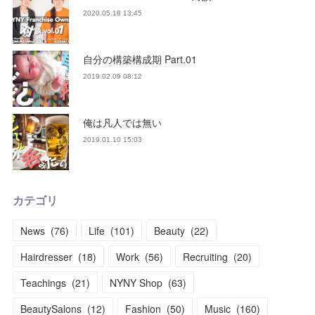
2020.05.18 13:45
自分の構築構成期 Part.01
2019.02.09 08:12
俺は凡人では無い
2019.01.10 15:03
カテゴリ
News
(
76
)
Life
(
101
)
Beauty
(
22
)
Hairdresser
(
18
)
Work
(
56
)
Recruiting
(
20
)
Teachings
(
21
)
NYNY Shop
(
63
)
BeautySalons
(
12
)
Fashion
(
50
)
Music
(
160
)