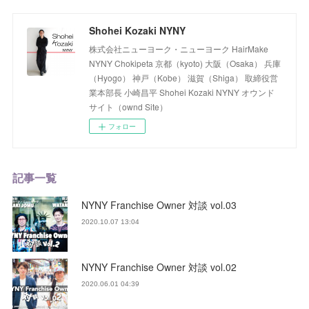
Shohei Kozaki NYNY
株式会社ニューヨーク・ニューヨーク HairMake
NYNY Chokipeta 京都（kyoto) 大阪（Osaka） 兵庫
（Hyogo） 神戸（Kobe） 滋賀（Shiga） 取締役営
業本部長 小崎昌平 Shohei Kozaki NYNY オウンド
サイト（ownd Site）
フォロー
記事一覧
NYNY Franchise Owner 対談 vol.03
2020.10.07 13:04
NYNY Franchise Owner 対談 vol.02
2020.06.01 04:39