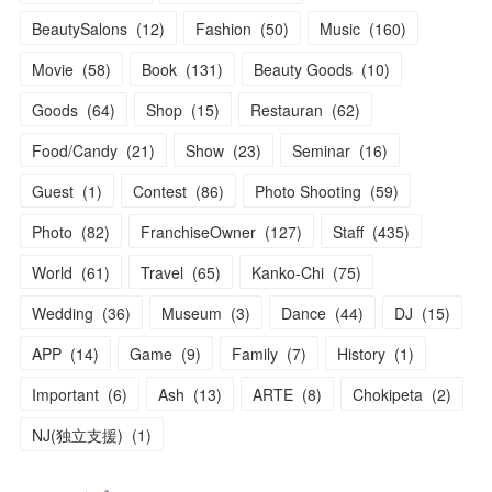
BeautySalons
(
12
)
Fashion
(
50
)
Music
(
160
)
Movie
(
58
)
Book
(
131
)
Beauty Goods
(
10
)
Goods
(
64
)
Shop
(
15
)
Restauran
(
62
)
Food/Candy
(
21
)
Show
(
23
)
Seminar
(
16
)
Guest
(
1
)
Contest
(
86
)
Photo Shooting
(
59
)
Photo
(
82
)
FranchiseOwner
(
127
)
Staff
(
435
)
World
(
61
)
Travel
(
65
)
Kanko-Chi
(
75
)
Wedding
(
36
)
Museum
(
3
)
Dance
(
44
)
DJ
(
15
)
APP
(
14
)
Game
(
9
)
Family
(
7
)
History
(
1
)
Important
(
6
)
Ash
(
13
)
ARTE
(
8
)
Chokipeta
(
2
)
NJ(独立支援)
(
1
)