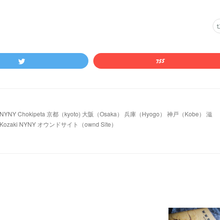
 Chokipeta 京都（kyoto) 大阪（Osaka） 兵庫（Hyogo） 神戸（Kobe） 滋
ozaki NYNY オウンドサイト（ownd Site）