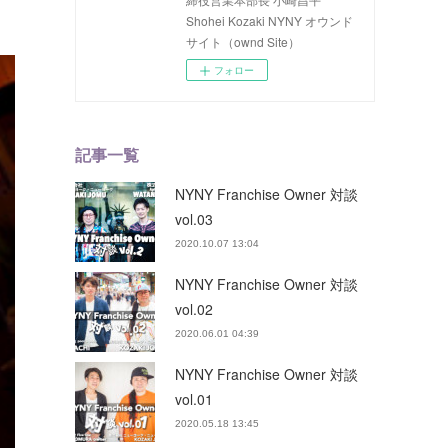
Shohei Kozaki NYNY オウンド
サイト（ownd Site）
フォロー
記事一覧
NYNY Franchise Owner 対談
vol.03
2020.10.07 13:04
NYNY Franchise Owner 対談
vol.02
2020.06.01 04:39
NYNY Franchise Owner 対談
vol.01
2020.05.18 13:45