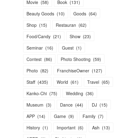
Movie
(
58
)
Book
(
131
)
Beauty Goods
(
10
)
Goods
(
64
)
Shop
(
15
)
Restauran
(
62
)
Food/Candy
(
21
)
Show
(
23
)
Seminar
(
16
)
Guest
(
1
)
Contest
(
86
)
Photo Shooting
(
59
)
Photo
(
82
)
FranchiseOwner
(
127
)
Staff
(
435
)
World
(
61
)
Travel
(
65
)
Kanko-Chi
(
75
)
Wedding
(
36
)
Museum
(
3
)
Dance
(
44
)
DJ
(
15
)
APP
(
14
)
Game
(
9
)
Family
(
7
)
History
(
1
)
Important
(
6
)
Ash
(
13
)