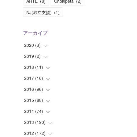
ARTE
(
8
)
Chokipeta
(
2
)
NJ(独立支援)
(
1
)
アーカイブ
2020
(
3
)
2019
(
2
(
)
1
)
(
1
)
2018
(
11
(
1
)
)
(
1
)
(
1
)
2017
(
16
(
2
)
)
(
1
)
2016
(
96
(
1
)
)
(
1
)
(
2
)
2015
(
88
(
2
)
)
(
1
)
(
1
)
(
5
)
2014
(
74
(
4
)
)
(
3
)
(
3
)
(
6
)
(
7
)
2013
(
190
(
9
)
)
(
2
)
(
1
)
(
3
)
(
6
)
(
14
)
2012
(
172
(
17
)
)