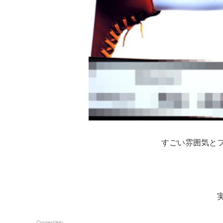
すごい雰囲気と
Contest
(
86
)