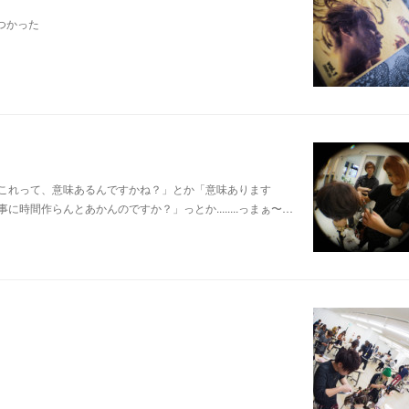
つかった
これって、意味あるんですかね？」とか「意味あります
間作らんとあかんのですか？」っとか........っまぁ〜…