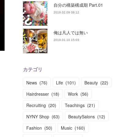
自分の構築構成期 Part.01
2019.02.09 08:12
俺は凡人では無い
2019.01.10 15:03
カテゴリ
News
(
76
)
Life
(
101
)
Beauty
(
22
)
Hairdresser
(
18
)
Work
(
56
)
Recruiting
(
20
)
Teachings
(
21
)
NYNY Shop
(
63
)
BeautySalons
(
12
)
Fashion
(
50
)
Music
(
160
)