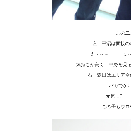
この二
左 平沼は面接の時
え～～～ ま～
気持ちが高く 中身を見
右 森田はエリア全
バカでかい
元気...？
この子もウロ