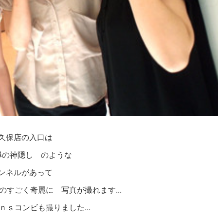
久保店の入口は
尋の神隠し のような
ンネルがあって
すごく奇麗に 写真が撮れます...
ｎｓコンビも撮りました...