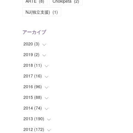
ARTE
(
8
)
Chokipeta
(
2
)
NJ(独立支援)
(
1
)
アーカイブ
2020
(
3
)
2019
(
2
(
)
1
)
(
1
)
2018
(
11
(
1
)
)
(
1
)
(
1
)
2017
(
16
(
2
)
)
(
1
)
2016
(
96
(
1
)
)
(
1
)
(
2
)
2015
(
88
(
2
)
)
(
1
)
(
1
)
(
5
)
2014
(
74
(
4
)
)
(
3
)
(
3
)
(
6
)
(
7
)
2013
(
190
(
9
)
)
(
2
)
(
1
)
(
3
)
(
6
)
(
14
)
2012
(
172
(
17
)
)