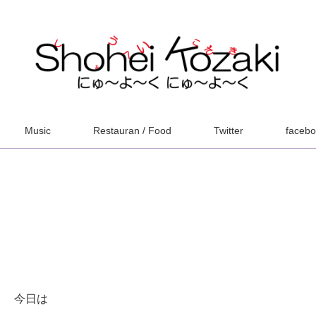
Music
Restauran / Food
Twitter
faceb
今日は