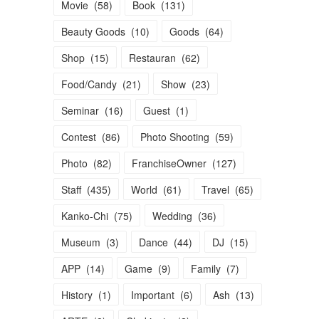
Movie
(
58
)
Book
(
131
)
Beauty Goods
(
10
)
Goods
(
64
)
Shop
(
15
)
Restauran
(
62
)
Food/Candy
(
21
)
Show
(
23
)
Seminar
(
16
)
Guest
(
1
)
Contest
(
86
)
Photo Shooting
(
59
)
Photo
(
82
)
FranchiseOwner
(
127
)
Staff
(
435
)
World
(
61
)
Travel
(
65
)
Kanko-Chi
(
75
)
Wedding
(
36
)
Museum
(
3
)
Dance
(
44
)
DJ
(
15
)
APP
(
14
)
Game
(
9
)
Family
(
7
)
History
(
1
)
Important
(
6
)
Ash
(
13
)