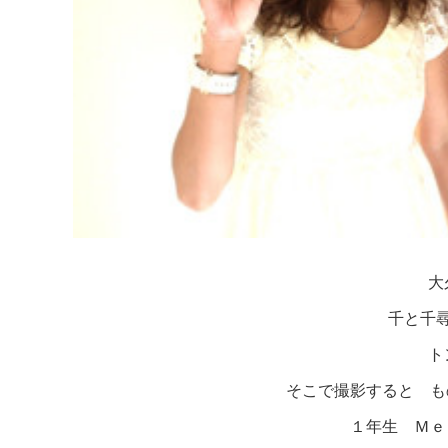
大
千と千
ト
そこで撮影すると もの
１年生 Ｍｅ