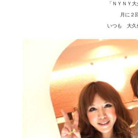
「ＮＹＮＹ大
月に２回
いつも 大久