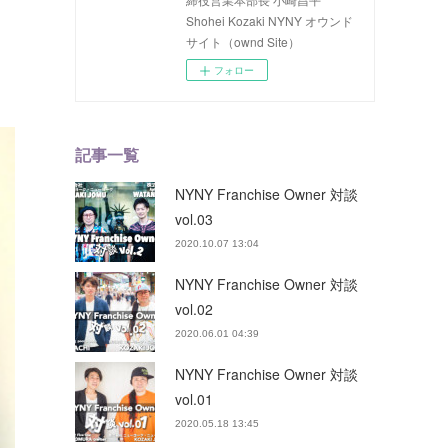
Shohei Kozaki NYNY オウンド
サイト（ownd Site）
フォロー
記事一覧
NYNY Franchise Owner 対談
vol.03
2020.10.07 13:04
NYNY Franchise Owner 対談
vol.02
2020.06.01 04:39
NYNY Franchise Owner 対談
vol.01
2020.05.18 13:45