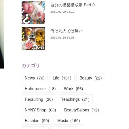
自分の構築構成期 Part.01
2019.02.09 08:12
俺は凡人では無い
2019.01.10 15:03
カテゴリ
News
(
76
)
Life
(
101
)
Beauty
(
22
)
Hairdresser
(
18
)
Work
(
56
)
Recruiting
(
20
)
Teachings
(
21
)
NYNY Shop
(
63
)
BeautySalons
(
12
)
Fashion
(
50
)
Music
(
160
)