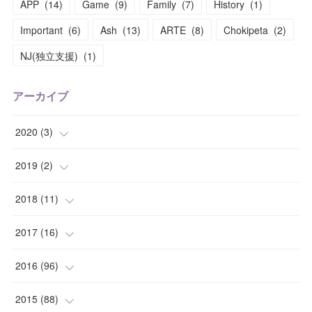
APP
(
14
)
Game
(
9
)
Family
(
7
)
History
(
1
)
Important
(
6
)
Ash
(
13
)
ARTE
(
8
)
Chokipeta
(
2
)
NJ(独立支援)
(
1
)
アーカイブ
2020
(
3
)
(
1
)
2019
(
2
)
(
1
)
(
1
)
2018
(
11
)
(
1
)
(
1
)
(
2
)
2017
(
16
)
(
1
)
(
1
)
2016
(
96
)
(
1
)
(
2
)
(
2
)
2015
(
88
)