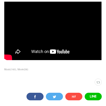
Music
(
160
)
Movie
(
58
)