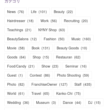
カテゴリ
News
(
76
)
Life
(
101
)
Beauty
(
22
)
Hairdresser
(
18
)
Work
(
56
)
Recruiting
(
20
)
Teachings
(
21
)
NYNY Shop
(
63
)
BeautySalons
(
12
)
Fashion
(
50
)
Music
(
160
)
Movie
(
58
)
Book
(
131
)
Beauty Goods
(
10
)
Goods
(
64
)
Shop
(
15
)
Restauran
(
62
)
Food/Candy
(
21
)
Show
(
23
)
Seminar
(
16
)
Guest
(
1
)
Contest
(
86
)
Photo Shooting
(
59
)
Photo
(
82
)
FranchiseOwner
(
127
)
Staff
(
435
)
World
(
61
)
Travel
(
65
)
Kanko-Chi
(
75
)
Wedding
(
36
)
Museum
(
3
)
Dance
(
44
)
DJ
(
15
)