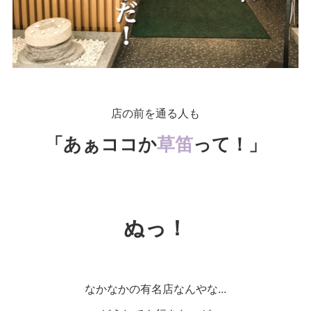
店の前を通る人も
「あぁココか
草笛
って！」
ぬっ！
なかなかの有名店なんやな...