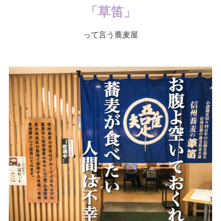
「草笛」
って言う蕎麦屋