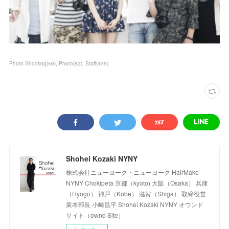
Photo Shooting
(
59
)
Photo
(
82
)
Staff
(
435
)
Shohei Kozaki NYNY
株式会社ニューヨーク・ニューヨーク HairMake
NYNY Chokipeta 京都（kyoto) 大阪（Osaka） 兵庫
（Hyogo） 神戸（Kobe） 滋賀（Shiga） 取締役営
業本部長 小崎昌平 Shohei Kozaki NYNY オウンド
サイト（ownd Site）