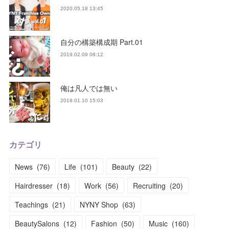
2020.05.18 13:45
自分の構築構成期 Part.01
2019.02.09 08:12
俺は凡人では無い
2019.01.10 15:03
カテゴリ
News
(
76
)
Life
(
101
)
Beauty
(
22
)
Hairdresser
(
18
)
Work
(
56
)
Recruiting
(
20
)
Teachings
(
21
)
NYNY Shop
(
63
)
BeautySalons
(
12
)
Fashion
(
50
)
Music
(
160
)