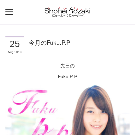
今月のFuku.P.P
25
Aug
2013
先日の
Fuku P P