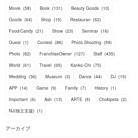
Movie
(
58
)
Book
(
131
)
Beauty Goods
(
10
)
Goods
(
64
)
Shop
(
15
)
Restauran
(
62
)
Food/Candy
(
21
)
Show
(
23
)
Seminar
(
16
)
Guest
(
1
)
Contest
(
86
)
Photo Shooting
(
59
)
Photo
(
82
)
FranchiseOwner
(
127
)
Staff
(
435
)
World
(
61
)
Travel
(
65
)
Kanko-Chi
(
75
)
Wedding
(
36
)
Museum
(
3
)
Dance
(
44
)
DJ
(
15
)
APP
(
14
)
Game
(
9
)
Family
(
7
)
History
(
1
)
Important
(
6
)
Ash
(
13
)
ARTE
(
8
)
Chokipeta
(
2
)
NJ(独立支援)
(
1
)
アーカイブ