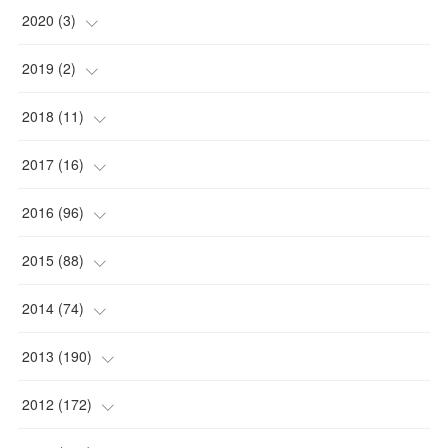
2020
(
3
)
(
1
)
2019
(
2
)
(
1
)
(
1
)
2018
(
11
)
(
1
)
(
1
)
(
2
)
2017
(
16
)
(
1
)
(
1
)
2016
(
96
)
(
1
)
(
2
)
(
2
)
2015
(
88
)
(
1
)
(
1
)
(
5
)
(
4
)
2014
(
74
)
(
3
)
(
3
)
(
6
)
(
7
)
(
9
)
2013
(
190
)
(
2
)
(
1
)
(
3
)
(
6
)
(
14
)
(
17
)
2012
(
172
)
(
1
)
(
4
)
(
4
)
(
6
)
(
6
)