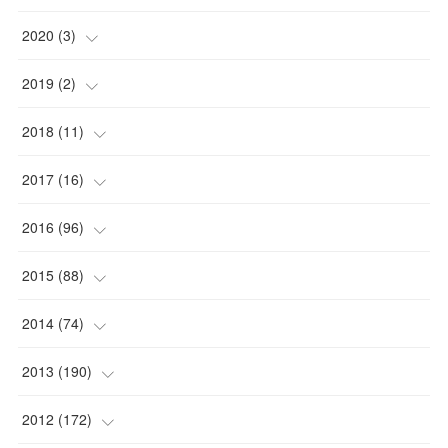
2020
(
3
)
(
1
)
2019
(
2
)
(
1
)
(
1
)
2018
(
11
)
(
1
)
(
1
)
(
2
)
2017
(
16
)
(
1
)
(
1
)
2016
(
96
)
(
1
)
(
2
)
(
2
)
2015
(
88
)
(
1
)
(
1
)
(
5
)
(
4
)
2014
(
74
)
(
3
)
(
3
)
(
6
)
(
7
)
(
9
)
2013
(
190
)
(
2
)
(
1
)
(
3
)
(
6
)
(
14
)
(
17
)
2012
(
172
)