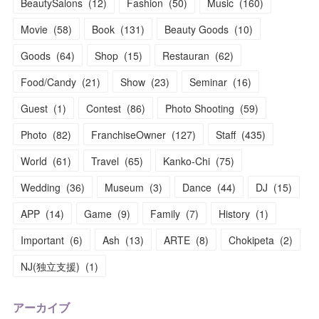
BeautySalons
(
12
)
Fashion
(
50
)
Music
(
160
)
Movie
(
58
)
Book
(
131
)
Beauty Goods
(
10
)
Goods
(
64
)
Shop
(
15
)
Restauran
(
62
)
Food/Candy
(
21
)
Show
(
23
)
Seminar
(
16
)
Guest
(
1
)
Contest
(
86
)
Photo Shooting
(
59
)
Photo
(
82
)
FranchiseOwner
(
127
)
Staff
(
435
)
World
(
61
)
Travel
(
65
)
Kanko-Chi
(
75
)
Wedding
(
36
)
Museum
(
3
)
Dance
(
44
)
DJ
(
15
)
APP
(
14
)
Game
(
9
)
Family
(
7
)
History
(
1
)
Important
(
6
)
Ash
(
13
)
ARTE
(
8
)
Chokipeta
(
2
)
NJ(独立支援)
(
1
)
アーカイブ