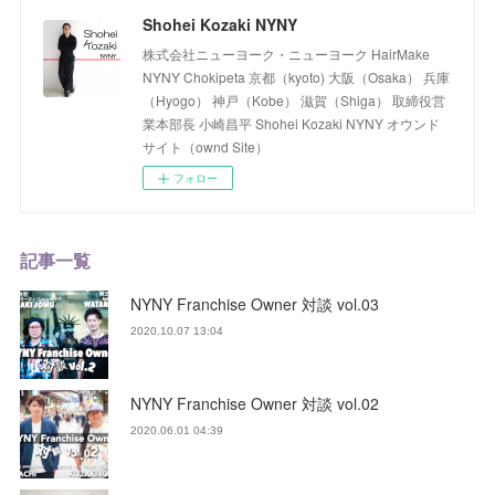
Shohei Kozaki NYNY
株式会社ニューヨーク・ニューヨーク HairMake
NYNY Chokipeta 京都（kyoto) 大阪（Osaka） 兵庫
（Hyogo） 神戸（Kobe） 滋賀（Shiga） 取締役営
業本部長 小崎昌平 Shohei Kozaki NYNY オウンド
サイト（ownd Site）
フォロー
記事一覧
NYNY Franchise Owner 対談 vol.03
2020.10.07 13:04
NYNY Franchise Owner 対談 vol.02
2020.06.01 04:39