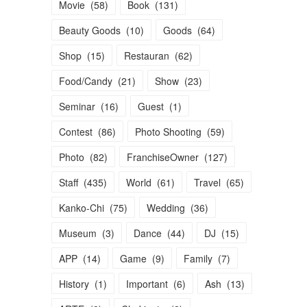
Movie
(
58
)
Book
(
131
)
Beauty Goods
(
10
)
Goods
(
64
)
Shop
(
15
)
Restauran
(
62
)
Food/Candy
(
21
)
Show
(
23
)
Seminar
(
16
)
Guest
(
1
)
Contest
(
86
)
Photo Shooting
(
59
)
Photo
(
82
)
FranchiseOwner
(
127
)
Staff
(
435
)
World
(
61
)
Travel
(
65
)
Kanko-Chi
(
75
)
Wedding
(
36
)
Museum
(
3
)
Dance
(
44
)
DJ
(
15
)
APP
(
14
)
Game
(
9
)
Family
(
7
)
History
(
1
)
Important
(
6
)
Ash
(
13
)