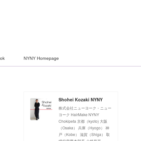
ook
NYNY Homepage
Shohei Kozaki NYNY
株式会社ニューヨーク・ニュー
ヨーク HairMake NYNY
Chokipeta 京都（kyoto) 大阪
（Osaka） 兵庫（Hyogo） 神
戸（Kobe） 滋賀（Shiga） 取
締役営業本部長 小崎昌平