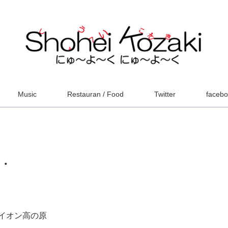
Music
Restauran / Food
Twitter
faceb
・
イオン高の原