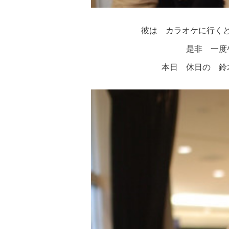
彼は カラオケに行く
是非 一度
本日 休日の 鈴