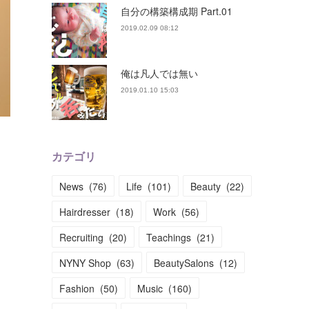
自分の構築構成期 Part.01
2019.02.09 08:12
俺は凡人では無い
2019.01.10 15:03
カテゴリ
News
(
76
)
Life
(
101
)
Beauty
(
22
)
Hairdresser
(
18
)
Work
(
56
)
Recruiting
(
20
)
Teachings
(
21
)
NYNY Shop
(
63
)
BeautySalons
(
12
)
Fashion
(
50
)
Music
(
160
)