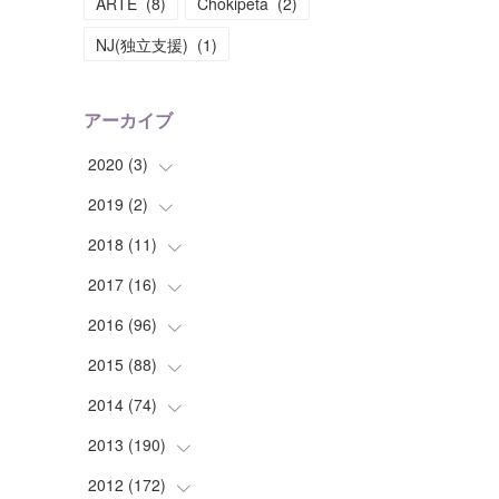
ARTE
(
8
)
Chokipeta
(
2
)
NJ(独立支援)
(
1
)
アーカイブ
2020
(
3
)
2019
(
2
(
)
1
)
(
1
)
2018
(
11
(
1
)
)
(
1
)
(
1
)
2017
(
16
(
2
)
)
(
1
)
2016
(
96
(
1
)
)
(
1
)
(
2
)
2015
(
88
(
2
)
)
(
1
)
(
1
)
(
5
)
2014
(
74
(
4
)
)
(
3
)
(
3
)
(
6
)
(
7
)
2013
(
190
(
9
)
)
(
2
)
(
1
)
(
3
)
(
6
)
(
14
)
2012
(
172
(
17
)
)