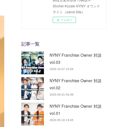
Shohei Kozaki NYNY オウンド
サイト（ownd Site）
フォロー
記事一覧
NYNY Franchise Owner 対談
vol.03
2020.10.07 13:04
NYNY Franchise Owner 対談
vol.02
2020.06.01 04:39
NYNY Franchise Owner 対談
vol.01
2020.05.18 13:45