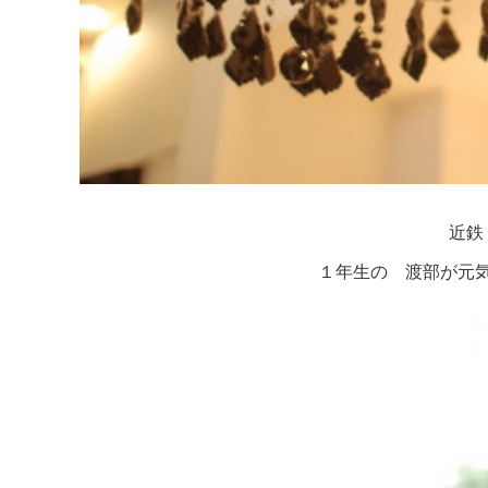
近鉄
１年生の 渡部が元