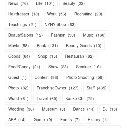
News
(
76
)
Life
(
101
)
Beauty
(
22
)
Hairdresser
(
18
)
Work
(
56
)
Recruiting
(
20
)
Teachings
(
21
)
NYNY Shop
(
63
)
BeautySalons
(
12
)
Fashion
(
50
)
Music
(
160
)
Movie
(
58
)
Book
(
131
)
Beauty Goods
(
10
)
Goods
(
64
)
Shop
(
15
)
Restauran
(
62
)
Food/Candy
(
21
)
Show
(
23
)
Seminar
(
16
)
Guest
(
1
)
Contest
(
86
)
Photo Shooting
(
59
)
Photo
(
82
)
FranchiseOwner
(
127
)
Staff
(
435
)
World
(
61
)
Travel
(
65
)
Kanko-Chi
(
75
)
Wedding
(
36
)
Museum
(
3
)
Dance
(
44
)
DJ
(
15
)
APP
(
14
)
Game
(
9
)
Family
(
7
)
History
(
1
)