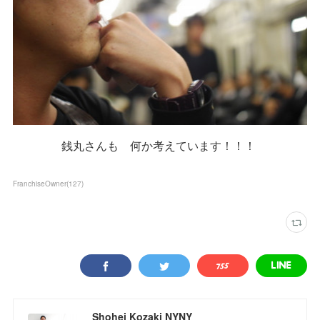
銭丸さんも 何か考えています！！！
FranchiseOwner
(
127
)
Shohei Kozaki NYNY