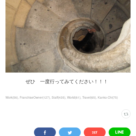
ぜひ 一度行ってみてください！！！
Work
(
56
)
FranchiseOwner
(
127
)
Staff
(
435
)
World
(
61
)
Travel
(
65
)
Kanko-Chi
(
75
)