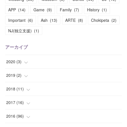
APP
(
14
)
Game
(
9
)
Family
(
7
)
History
(
1
)
Important
(
6
)
Ash
(
13
)
ARTE
(
8
)
Chokipeta
(
2
)
NJ(独立支援)
(
1
)
アーカイブ
2020
(
3
)
(
1
)
2019
(
2
)
(
1
)
(
1
)
2018
(
11
)
(
1
)
(
1
)
(
2
)
2017
(
16
)
(
1
)
(
1
)
2016
(
96
)