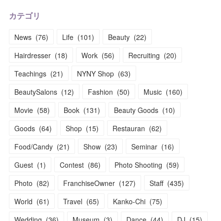
カテゴリ
News
(
76
)
Life
(
101
)
Beauty
(
22
)
Hairdresser
(
18
)
Work
(
56
)
Recruiting
(
20
)
Teachings
(
21
)
NYNY Shop
(
63
)
BeautySalons
(
12
)
Fashion
(
50
)
Music
(
160
)
Movie
(
58
)
Book
(
131
)
Beauty Goods
(
10
)
Goods
(
64
)
Shop
(
15
)
Restauran
(
62
)
Food/Candy
(
21
)
Show
(
23
)
Seminar
(
16
)
Guest
(
1
)
Contest
(
86
)
Photo Shooting
(
59
)
Photo
(
82
)
FranchiseOwner
(
127
)
Staff
(
435
)
World
(
61
)
Travel
(
65
)
Kanko-Chi
(
75
)
Wedding
(
36
)
Museum
(
3
)
Dance
(
44
)
DJ
(
15
)