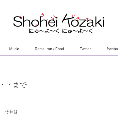
Music
Restauran / Food
Twitter
faceb
・・まで
今日は