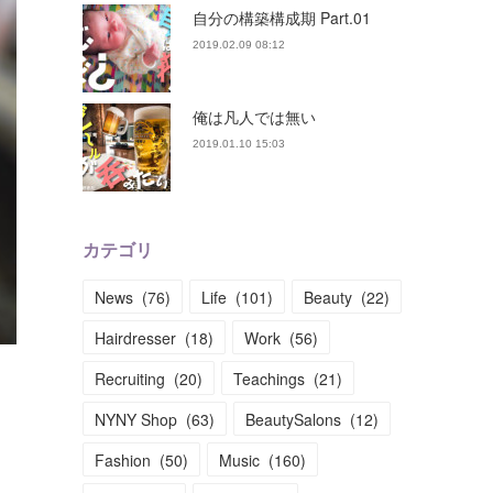
自分の構築構成期 Part.01
2019.02.09 08:12
俺は凡人では無い
2019.01.10 15:03
カテゴリ
News
(
76
)
Life
(
101
)
Beauty
(
22
)
Hairdresser
(
18
)
Work
(
56
)
Recruiting
(
20
)
Teachings
(
21
)
NYNY Shop
(
63
)
BeautySalons
(
12
)
Fashion
(
50
)
Music
(
160
)