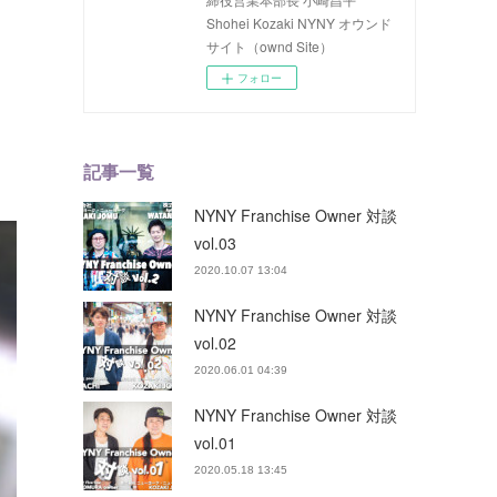
Shohei Kozaki NYNY オウンド
サイト（ownd Site）
フォロー
記事一覧
NYNY Franchise Owner 対談
vol.03
2020.10.07 13:04
NYNY Franchise Owner 対談
vol.02
2020.06.01 04:39
NYNY Franchise Owner 対談
vol.01
2020.05.18 13:45