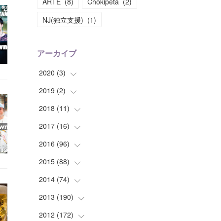
ARTE
(
8
)
Chokipeta
(
2
)
NJ(独立支援)
(
1
)
アーカイブ
2020
(
3
)
2019
(
2
(
)
1
)
(
1
)
2018
(
11
(
1
)
)
(
1
)
(
1
)
2017
(
16
(
2
)
)
(
1
)
2016
(
96
(
1
)
)
(
1
)
(
2
)
2015
(
88
(
2
)
)
(
1
)
(
1
)
(
5
)
2014
(
74
(
4
)
)
(
3
)
(
3
)
(
6
)
(
7
)
2013
(
190
(
9
)
)
(
2
)
(
1
)
(
3
)
(
6
)
(
14
)
2012
(
172
(
17
)
)