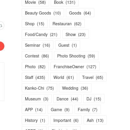
Movie
(
58
)
Book
(
131
)
Beauty Goods
(
10
)
Goods
(
64
)
Shop
(
15
)
Restauran
(
62
)
Food/Candy
(
21
)
Show
(
23
)
Seminar
(
16
)
Guest
(
1
)
Contest
(
86
)
Photo Shooting
(
59
)
Photo
(
82
)
FranchiseOwner
(
127
)
Staff
(
435
)
World
(
61
)
Travel
(
65
)
Kanko-Chi
(
75
)
Wedding
(
36
)
Museum
(
3
)
Dance
(
44
)
DJ
(
15
)
APP
(
14
)
Game
(
9
)
Family
(
7
)
History
(
1
)
Important
(
6
)
Ash
(
13
)