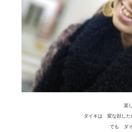
楽
ダイキは 変な顔した
でも ダ