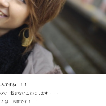
しみですね！！！
ので 載せないことにします・・・
イキは 男前です！！！