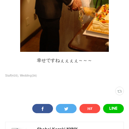
幸せですねぇぇぇぇ～～～
Staff
(
435
)
Wedding
(
36
)
Shohei Kozaki NYNY