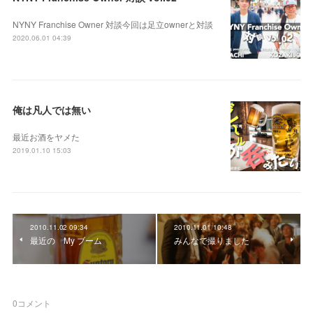
NYNY Franchise Owner 対談今回は足立ownerと対談
2020.06.01 04:39
俺は凡人では無い
最近お酒をヤメた
2019.01.10 15:03
2010.11.02 09:34
2010.11.01 10:48
最近の My ブーム
みんなで撮りました
0
コメント