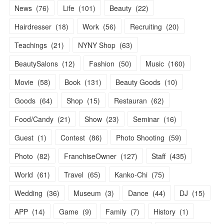
News
(
76
)
Life
(
101
)
Beauty
(
22
)
Hairdresser
(
18
)
Work
(
56
)
Recruiting
(
20
)
Teachings
(
21
)
NYNY Shop
(
63
)
BeautySalons
(
12
)
Fashion
(
50
)
Music
(
160
)
Movie
(
58
)
Book
(
131
)
Beauty Goods
(
10
)
Goods
(
64
)
Shop
(
15
)
Restauran
(
62
)
Food/Candy
(
21
)
Show
(
23
)
Seminar
(
16
)
Guest
(
1
)
Contest
(
86
)
Photo Shooting
(
59
)
Photo
(
82
)
FranchiseOwner
(
127
)
Staff
(
435
)
World
(
61
)
Travel
(
65
)
Kanko-Chi
(
75
)
Wedding
(
36
)
Museum
(
3
)
Dance
(
44
)
DJ
(
15
)
APP
(
14
)
Game
(
9
)
Family
(
7
)
History
(
1
)