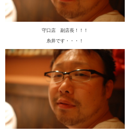
守口店 副店長！！！
糸井です・・・！