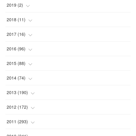
(
1
)
2019
(
2
)
(
1
)
(
1
)
2018
(
11
)
(
1
)
(
1
)
(
2
)
2017
(
16
)
(
1
)
(
1
)
2016
(
96
)
(
1
)
(
2
)
(
2
)
2015
(
88
)
(
1
)
(
1
)
(
5
)
(
4
)
2014
(
74
)
(
3
)
(
3
)
(
6
)
(
7
)
(
9
)
2013
(
190
)
(
2
)
(
1
)
(
3
)
(
6
)
(
14
)
(
17
)
2012
(
172
)
(
1
)
(
4
)
(
4
)
(
6
)
(
6
)
(
22
)
(
12
)
2011
(
293
)
(
1
)
(
5
)
(
12
)
(
1
)
(
11
)
(
8
)
(
32
)