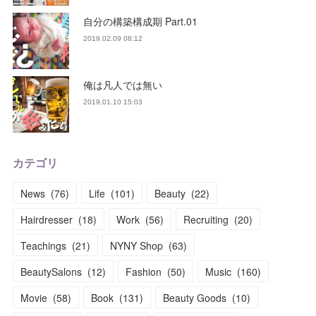
自分の構築構成期 Part.01
2019.02.09 08:12
俺は凡人では無い
2019.01.10 15:03
カテゴリ
News
(
76
)
Life
(
101
)
Beauty
(
22
)
Hairdresser
(
18
)
Work
(
56
)
Recruiting
(
20
)
Teachings
(
21
)
NYNY Shop
(
63
)
BeautySalons
(
12
)
Fashion
(
50
)
Music
(
160
)
Movie
(
58
)
Book
(
131
)
Beauty Goods
(
10
)