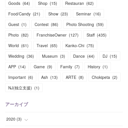
Goods
(
64
)
Shop
(
15
)
Restauran
(
62
)
Food/Candy
(
21
)
Show
(
23
)
Seminar
(
16
)
Guest
(
1
)
Contest
(
86
)
Photo Shooting
(
59
)
Photo
(
82
)
FranchiseOwner
(
127
)
Staff
(
435
)
World
(
61
)
Travel
(
65
)
Kanko-Chi
(
75
)
Wedding
(
36
)
Museum
(
3
)
Dance
(
44
)
DJ
(
15
)
APP
(
14
)
Game
(
9
)
Family
(
7
)
History
(
1
)
Important
(
6
)
Ash
(
13
)
ARTE
(
8
)
Chokipeta
(
2
)
NJ(独立支援)
(
1
)
アーカイブ
2020
(
3
)