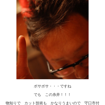
ボサボサ・・・ですね
でも この糸井！！！
物知りで カット技術も かなりうまいので 守口市付