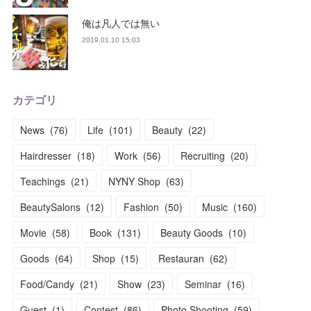
俺は凡人では無い
2019.01.10 15:03
カテゴリ
News
(
76
)
Life
(
101
)
Beauty
(
22
)
Hairdresser
(
18
)
Work
(
56
)
Recruiting
(
20
)
Teachings
(
21
)
NYNY Shop
(
63
)
BeautySalons
(
12
)
Fashion
(
50
)
Music
(
160
)
Movie
(
58
)
Book
(
131
)
Beauty Goods
(
10
)
Goods
(
64
)
Shop
(
15
)
Restauran
(
62
)
Food/Candy
(
21
)
Show
(
23
)
Seminar
(
16
)
Guest
(
1
)
Contest
(
86
)
Photo Shooting
(
59
)