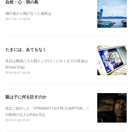
自然・心・唄の島
飛行場から飛び立った場所は
2017.05.14 06:00
たまには、あてもなく
先日は難波にて人間ドッグ(そこに行くまでの音楽は
Snoop Dog)
2016.08.27 06:28
親は子に何を託すのか
先日ご紹介した「STRAIGHT OUTTA COMPTON」こ
の映画の主人公Eazy-Eは
2016.07.26 05:24