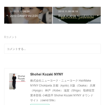
2010.11.10 06:59
2010.11.08 08:19
2010 DANKS vol 2/20
Black or white やっぱりいい
な
0
コメント
Shohei Kozaki NYNY
株式会社ニューヨーク・ニューヨーク HairMake
NYNY Chokipeta 京都（kyoto) 大阪（Osaka） 兵庫
（Hyogo） 神戸（Kobe） 滋賀（Shiga） 取締役営
業本部長 小崎昌平 Shohei Kozaki NYNY オウンド
サイト（ownd Site）