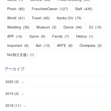
Photo
(
82
)
FranchiseOwner
(
127
)
Staff
(
435
)
World
(
61
)
Travel
(
65
)
Kanko-Chi
(
75
)
Wedding
(
36
)
Museum
(
3
)
Dance
(
44
)
DJ
(
15
)
APP
(
14
)
Game
(
9
)
Family
(
7
)
History
(
1
)
Important
(
6
)
Ash
(
13
)
ARTE
(
8
)
Chokipeta
(
2
)
NJ(独立支援)
(
1
)
アーカイブ
2020
(
3
)
(
1
)
2019
(
2
)
(
1
)
(
1
)
2018
(
11
)