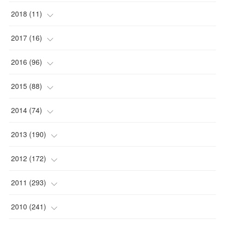
(
1
)
(
1
)
2018
(
11
)
(
1
)
(
1
)
(
2
)
2017
(
16
)
(
1
)
(
1
)
2016
(
96
)
(
1
)
(
2
)
(
2
)
2015
(
88
)
(
1
)
(
1
)
(
5
)
(
4
)
2014
(
74
)
(
3
)
(
3
)
(
6
)
(
7
)
(
9
)
2013
(
190
)
(
2
)
(
1
)
(
3
)
(
6
)
(
14
)
(
17
)
2012
(
172
)
(
1
)
(
4
)
(
4
)
(
6
)
(
6
)
(
22
)
(
12
)
2011
(
293
)
(
1
)
(
5
)
(
12
)
(
1
)
(
11
)
(
8
)
(
32
)
2010
(
241
)
(
3
)
(
7
)