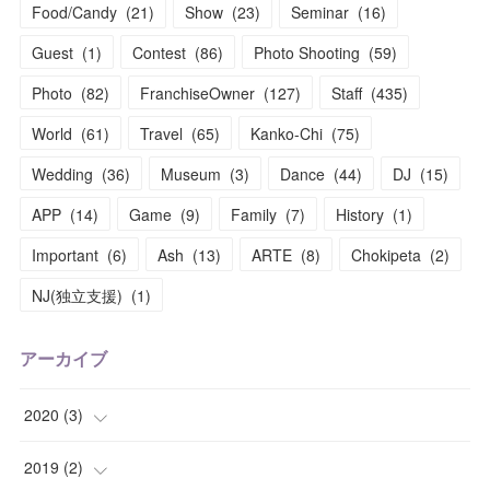
Food/Candy
(
21
)
Show
(
23
)
Seminar
(
16
)
Guest
(
1
)
Contest
(
86
)
Photo Shooting
(
59
)
Photo
(
82
)
FranchiseOwner
(
127
)
Staff
(
435
)
World
(
61
)
Travel
(
65
)
Kanko-Chi
(
75
)
Wedding
(
36
)
Museum
(
3
)
Dance
(
44
)
DJ
(
15
)
APP
(
14
)
Game
(
9
)
Family
(
7
)
History
(
1
)
Important
(
6
)
Ash
(
13
)
ARTE
(
8
)
Chokipeta
(
2
)
NJ(独立支援)
(
1
)
アーカイブ
2020
(
3
)
(
1
)
2019
(
2
)