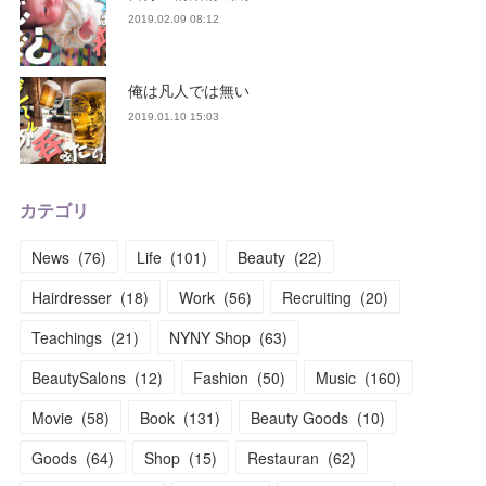
2019.02.09 08:12
俺は凡人では無い
2019.01.10 15:03
カテゴリ
News
(
76
)
Life
(
101
)
Beauty
(
22
)
Hairdresser
(
18
)
Work
(
56
)
Recruiting
(
20
)
Teachings
(
21
)
NYNY Shop
(
63
)
BeautySalons
(
12
)
Fashion
(
50
)
Music
(
160
)
Movie
(
58
)
Book
(
131
)
Beauty Goods
(
10
)
Goods
(
64
)
Shop
(
15
)
Restauran
(
62
)