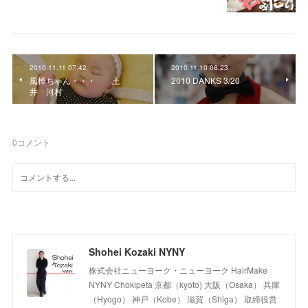
2010.11.11 07:42
2010.11.10 08:23
風樺ちゃん・・・ 土
2010 DANKS 3/20
井 河村
0
コメント
Shohei Kozaki NYNY
株式会社ニューヨーク・ニューヨーク HairMake
NYNY Chokipeta 京都（kyoto) 大阪（Osaka） 兵庫
（Hyogo） 神戸（Kobe） 滋賀（Shiga） 取締役営