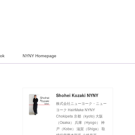
ook
NYNY Homepage
Shohei Kozaki NYNY
株式会社ニューヨーク・ニュー
ヨーク HairMake NYNY
Chokipeta 京都（kyoto) 大阪
（Osaka） 兵庫（Hyogo） 神
戸（Kobe） 滋賀（Shiga） 取
締役営業本部長 小崎昌平