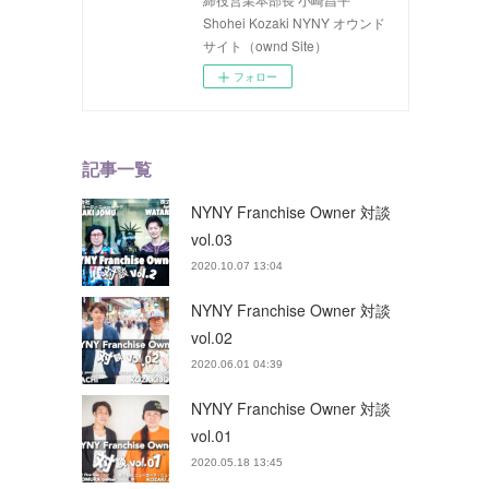
Shohei Kozaki NYNY オウンド
サイト（ownd Site）
フォロー
記事一覧
NYNY Franchise Owner 対談
vol.03
2020.10.07 13:04
NYNY Franchise Owner 対談
vol.02
2020.06.01 04:39
NYNY Franchise Owner 対談
vol.01
2020.05.18 13:45