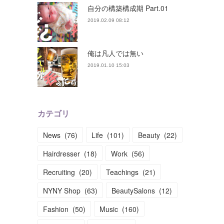
自分の構築構成期 Part.01
2019.02.09 08:12
俺は凡人では無い
2019.01.10 15:03
カテゴリ
News
(
76
)
Life
(
101
)
Beauty
(
22
)
Hairdresser
(
18
)
Work
(
56
)
Recruiting
(
20
)
Teachings
(
21
)
NYNY Shop
(
63
)
BeautySalons
(
12
)
Fashion
(
50
)
Music
(
160
)