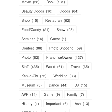
Movie
(
58
)
Book
(
131
)
Beauty Goods
(
10
)
Goods
(
64
)
Shop
(
15
)
Restauran
(
62
)
Food/Candy
(
21
)
Show
(
23
)
Seminar
(
16
)
Guest
(
1
)
Contest
(
86
)
Photo Shooting
(
59
)
Photo
(
82
)
FranchiseOwner
(
127
)
Staff
(
435
)
World
(
61
)
Travel
(
65
)
Kanko-Chi
(
75
)
Wedding
(
36
)
Museum
(
3
)
Dance
(
44
)
DJ
(
15
)
APP
(
14
)
Game
(
9
)
Family
(
7
)
History
(
1
)
Important
(
6
)
Ash
(
13
)