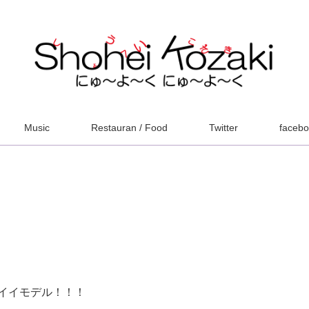
Music
Restauran / Food
Twitter
faceb
イイモデル！！！