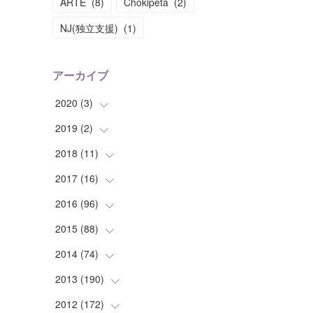
ARTE
(
8
)
Chokipeta
(
2
)
NJ(独立支援)
(
1
)
アーカイブ
2020
(
3
)
2019
(
2
(
)
1
)
(
1
)
2018
(
11
(
1
)
)
(
1
)
(
1
)
2017
(
16
(
2
)
)
(
1
)
2016
(
96
(
1
)
)
(
1
)
(
2
)
2015
(
88
(
2
)
)
(
1
)
(
1
)
(
5
)
2014
(
74
(
4
)
)
(
3
)
(
3
)
(
6
)
(
7
)
2013
(
190
(
9
)
)
(
2
)
(
1
)
(
3
)
(
6
)
(
14
)
2012
(
172
(
17
)
)