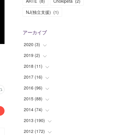
ARTE
(
8
)
Chokipeta
(
2
)
NJ(独立支援)
(
1
)
アーカイブ
2020
(
3
)
2019
(
2
(
)
1
)
(
1
)
2018
(
11
(
1
)
)
(
1
)
(
1
)
2017
(
16
(
2
)
)
(
1
)
2016
(
96
(
1
)
)
(
1
)
(
2
)
2015
(
88
(
2
)
)
(
1
)
(
1
)
(
5
)
2014
(
74
(
4
)
)
(
3
)
(
3
)
(
6
)
(
7
)
2013
(
190
(
9
)
)
(
2
)
(
1
)
(
3
)
(
6
)
(
14
)
2012
(
172
(
17
)
)