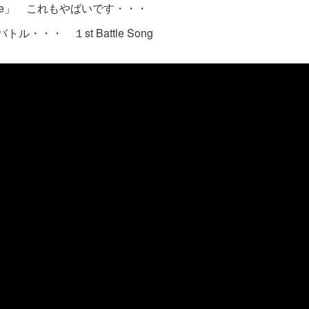
n love」 これもやばいです・・・
・・・ １st Battle Song