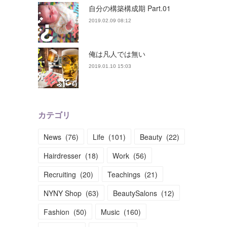
自分の構築構成期 Part.01
2019.02.09 08:12
俺は凡人では無い
2019.01.10 15:03
カテゴリ
News
(
76
)
Life
(
101
)
Beauty
(
22
)
Hairdresser
(
18
)
Work
(
56
)
Recruiting
(
20
)
Teachings
(
21
)
NYNY Shop
(
63
)
BeautySalons
(
12
)
Fashion
(
50
)
Music
(
160
)