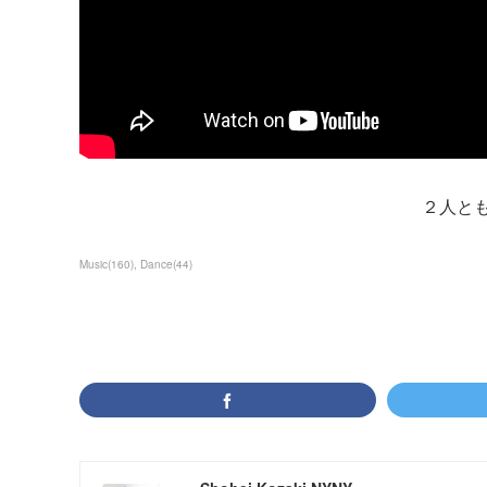
２人と
Music
(
160
)
Dance
(
44
)