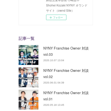
Shohei Kozaki NYNY オウンド
サイト（ownd Site）
フォロー
記事一覧
NYNY Franchise Owner 対談
vol.03
2020.10.07 13:04
NYNY Franchise Owner 対談
vol.02
2020.06.01 04:39
NYNY Franchise Owner 対談
vol.01
2020.05.18 13:45