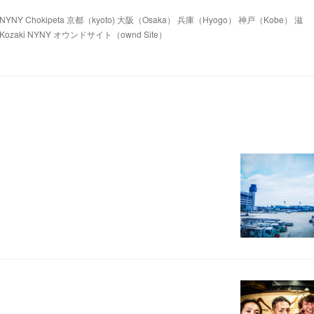
 Chokipeta 京都（kyoto) 大阪（Osaka） 兵庫（Hyogo） 神戸（Kobe） 滋
ozaki NYNY オウンドサイト（ownd Site）