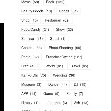
Movie
(
58
)
Book
(
131
)
Beauty Goods
(
10
)
Goods
(
64
)
Shop
(
15
)
Restauran
(
62
)
Food/Candy
(
21
)
Show
(
23
)
Seminar
(
16
)
Guest
(
1
)
Contest
(
86
)
Photo Shooting
(
59
)
Photo
(
82
)
FranchiseOwner
(
127
)
Staff
(
435
)
World
(
61
)
Travel
(
65
)
Kanko-Chi
(
75
)
Wedding
(
36
)
Museum
(
3
)
Dance
(
44
)
DJ
(
15
)
APP
(
14
)
Game
(
9
)
Family
(
7
)
History
(
1
)
Important
(
6
)
Ash
(
13
)