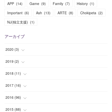
APP
(
14
)
Game
(
9
)
Family
(
7
)
History
(
1
)
Important
(
6
)
Ash
(
13
)
ARTE
(
8
)
Chokipeta
(
2
)
NJ(独立支援)
(
1
)
アーカイブ
2020
(
3
)
(
1
)
2019
(
2
)
(
1
)
(
1
)
2018
(
11
)
(
1
)
(
1
)
(
2
)
2017
(
16
)
(
1
)
(
1
)
2016
(
96
)
(
1
)
(
2
)
(
2
)
2015
(
88
)