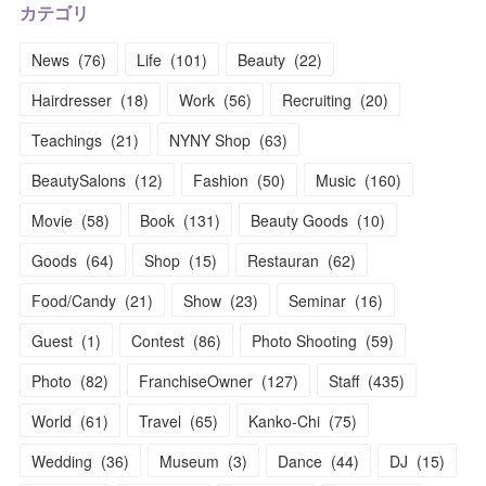
カテゴリ
News
(
76
)
Life
(
101
)
Beauty
(
22
)
Hairdresser
(
18
)
Work
(
56
)
Recruiting
(
20
)
Teachings
(
21
)
NYNY Shop
(
63
)
BeautySalons
(
12
)
Fashion
(
50
)
Music
(
160
)
Movie
(
58
)
Book
(
131
)
Beauty Goods
(
10
)
Goods
(
64
)
Shop
(
15
)
Restauran
(
62
)
Food/Candy
(
21
)
Show
(
23
)
Seminar
(
16
)
Guest
(
1
)
Contest
(
86
)
Photo Shooting
(
59
)
Photo
(
82
)
FranchiseOwner
(
127
)
Staff
(
435
)
World
(
61
)
Travel
(
65
)
Kanko-Chi
(
75
)
Wedding
(
36
)
Museum
(
3
)
Dance
(
44
)
DJ
(
15
)