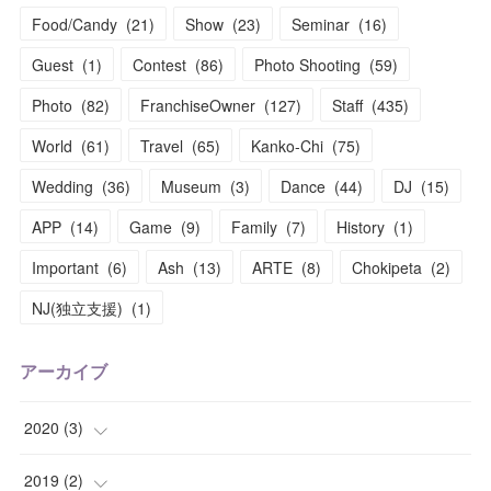
Food/Candy
(
21
)
Show
(
23
)
Seminar
(
16
)
Guest
(
1
)
Contest
(
86
)
Photo Shooting
(
59
)
Photo
(
82
)
FranchiseOwner
(
127
)
Staff
(
435
)
World
(
61
)
Travel
(
65
)
Kanko-Chi
(
75
)
Wedding
(
36
)
Museum
(
3
)
Dance
(
44
)
DJ
(
15
)
APP
(
14
)
Game
(
9
)
Family
(
7
)
History
(
1
)
Important
(
6
)
Ash
(
13
)
ARTE
(
8
)
Chokipeta
(
2
)
NJ(独立支援)
(
1
)
アーカイブ
2020
(
3
)
(
1
)
2019
(
2
)