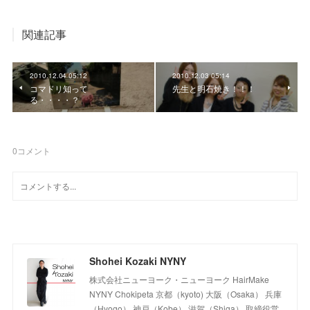
関連記事
2010.12.04 05:12
2010.12.03 05:14
コマドリ知って
先生と明石焼き！！！
る・・・・？
0
コメント
Shohei Kozaki NYNY
株式会社ニューヨーク・ニューヨーク HairMake
NYNY Chokipeta 京都（kyoto) 大阪（Osaka） 兵庫
（Hyogo） 神戸（Kobe） 滋賀（Shiga） 取締役営