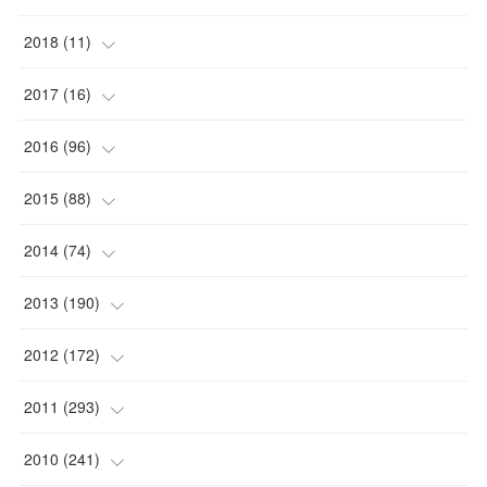
(
1
)
(
1
)
2018
(
11
)
(
1
)
(
1
)
(
2
)
2017
(
16
)
(
1
)
(
1
)
2016
(
96
)
(
1
)
(
2
)
(
2
)
2015
(
88
)
(
1
)
(
1
)
(
5
)
(
4
)
2014
(
74
)
(
3
)
(
3
)
(
6
)
(
7
)
(
9
)
2013
(
190
)
(
2
)
(
1
)
(
3
)
(
6
)
(
14
)
(
17
)
2012
(
172
)
(
1
)
(
4
)
(
4
)
(
6
)
(
6
)
(
22
)
(
12
)
2011
(
293
)
(
1
)
(
5
)
(
12
)
(
1
)
(
11
)
(
8
)
(
32
)
2010
(
241
)