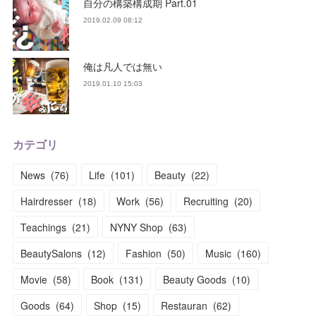
自分の構築構成期 Part.01
2019.02.09 08:12
俺は凡人では無い
2019.01.10 15:03
カテゴリ
News
(
76
)
Life
(
101
)
Beauty
(
22
)
Hairdresser
(
18
)
Work
(
56
)
Recruiting
(
20
)
Teachings
(
21
)
NYNY Shop
(
63
)
BeautySalons
(
12
)
Fashion
(
50
)
Music
(
160
)
Movie
(
58
)
Book
(
131
)
Beauty Goods
(
10
)
Goods
(
64
)
Shop
(
15
)
Restauran
(
62
)