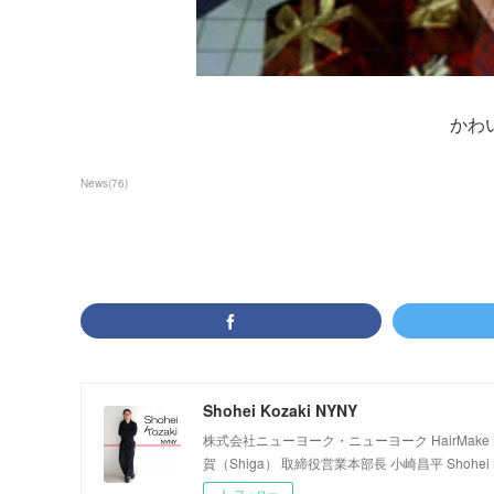
かわ
News
(
76
)
Shohei Kozaki NYNY
株式会社ニューヨーク・ニューヨーク HairMake NYNY
賀（Shiga） 取締役営業本部長 小崎昌平 Shohei K