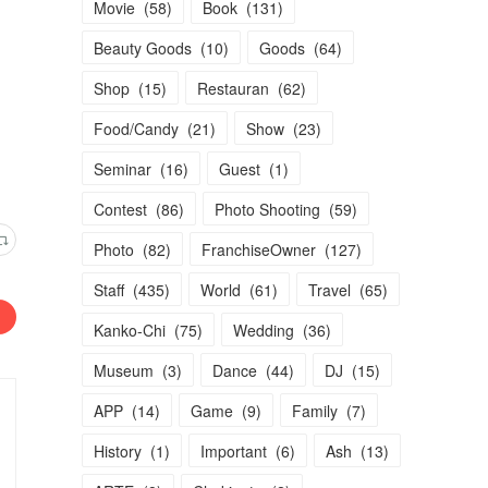
Movie
(
58
)
Book
(
131
)
Beauty Goods
(
10
)
Goods
(
64
)
Shop
(
15
)
Restauran
(
62
)
Food/Candy
(
21
)
Show
(
23
)
Seminar
(
16
)
Guest
(
1
)
Contest
(
86
)
Photo Shooting
(
59
)
Photo
(
82
)
FranchiseOwner
(
127
)
Staff
(
435
)
World
(
61
)
Travel
(
65
)
Kanko-Chi
(
75
)
Wedding
(
36
)
Museum
(
3
)
Dance
(
44
)
DJ
(
15
)
APP
(
14
)
Game
(
9
)
Family
(
7
)
History
(
1
)
Important
(
6
)
Ash
(
13
)