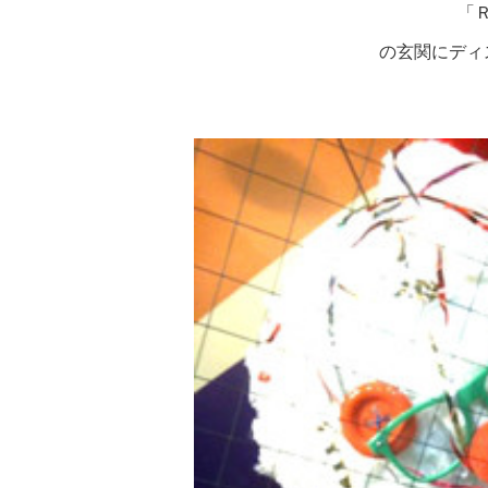
「
の玄関にディ