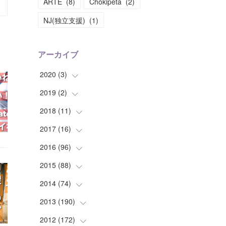
ARTE
(
8
)
Chokipeta
(
2
)
NJ(独立支援)
(
1
)
アーカイブ
2020
(
3
)
2019
(
2
(
)
1
)
(
1
)
2018
(
11
(
1
)
)
(
1
)
(
1
)
2017
(
16
(
2
)
)
(
1
)
2016
(
96
(
1
)
)
(
1
)
(
2
)
2015
(
88
(
2
)
)
(
1
)
(
1
)
(
5
)
2014
(
74
(
4
)
)
(
3
)
(
3
)
(
6
)
(
7
)
2013
(
190
(
9
)
)
(
2
)
(
1
)
(
3
)
(
6
)
(
14
)
2012
(
172
(
17
)
)