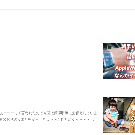
よぉーーーって言われたので今回は簡潔明瞭にお伝えしていま
保育園のお見送りまた朝から「きょ〜〜だれといくぅ〜〜〜」…