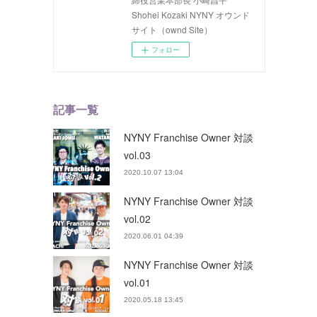
Shohei Kozaki NYNY オウンド
サイト（ownd Site）
フォロー
記事一覧
NYNY Franchise Owner 対談
vol.03
2020.10.07 13:04
NYNY Franchise Owner 対談
vol.02
2020.06.01 04:39
NYNY Franchise Owner 対談
vol.01
2020.05.18 13:45