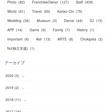
Photo
(
82
)
FranchiseOwner
(
127
)
Staff
(
435
)
World
(
61
)
Travel
(
65
)
Kanko-Chi
(
75
)
Wedding
(
36
)
Museum
(
3
)
Dance
(
44
)
DJ
(
15
)
APP
(
14
)
Game
(
9
)
Family
(
7
)
History
(
1
)
Important
(
6
)
Ash
(
13
)
ARTE
(
8
)
Chokipeta
(
2
)
NJ(独立支援)
(
1
)
アーカイブ
2020
(
3
)
(
1
)
2019
(
2
)
(
1
)
(
1
)
2018
(
11
)
(
1
)
(
1
)
(
2
)
2017
(
16
)