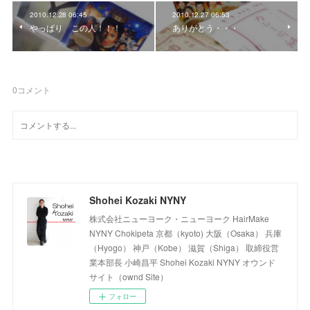
2010.12.28 06:45
2010.12.27 06:53
やっぱり この人！！！
ありがとう・・・
0
コメント
Shohei Kozaki NYNY
株式会社ニューヨーク・ニューヨーク HairMake
NYNY Chokipeta 京都（kyoto) 大阪（Osaka） 兵庫
（Hyogo） 神戸（Kobe） 滋賀（Shiga） 取締役営
業本部長 小崎昌平 Shohei Kozaki NYNY オウンド
サイト（ownd Site）
フォロー