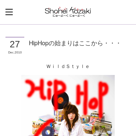
HipHopの始まりはここから・・・
27
Dec
2010
ＷｉｌｄＳｔｙｌｅ