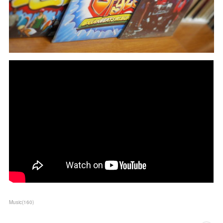
Music
(
160
)