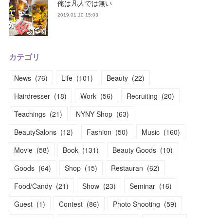
俺は凡人では無い
2019.01.10 15:03
カテゴリ
News
(
76
)
Life
(
101
)
Beauty
(
22
)
Hairdresser
(
18
)
Work
(
56
)
Recruiting
(
20
)
Teachings
(
21
)
NYNY Shop
(
63
)
BeautySalons
(
12
)
Fashion
(
50
)
Music
(
160
)
Movie
(
58
)
Book
(
131
)
Beauty Goods
(
10
)
Goods
(
64
)
Shop
(
15
)
Restauran
(
62
)
Food/Candy
(
21
)
Show
(
23
)
Seminar
(
16
)
Guest
(
1
)
Contest
(
86
)
Photo Shooting
(
59
)