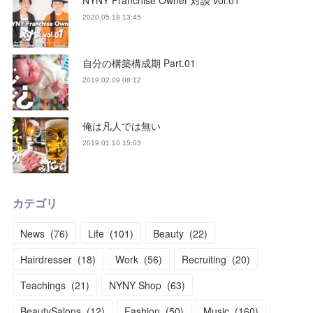
2020.05.18 13:45
自分の構築構成期 Part.01
2019.02.09 08:12
俺は凡人では無い
2019.01.10 15:03
カテゴリ
News
(
76
)
Life
(
101
)
Beauty
(
22
)
Hairdresser
(
18
)
Work
(
56
)
Recruiting
(
20
)
Teachings
(
21
)
NYNY Shop
(
63
)
BeautySalons
(
12
)
Fashion
(
50
)
Music
(
160
)