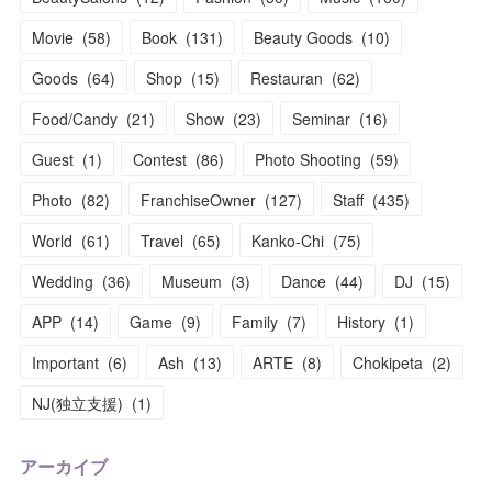
Movie
(
58
)
Book
(
131
)
Beauty Goods
(
10
)
Goods
(
64
)
Shop
(
15
)
Restauran
(
62
)
Food/Candy
(
21
)
Show
(
23
)
Seminar
(
16
)
Guest
(
1
)
Contest
(
86
)
Photo Shooting
(
59
)
Photo
(
82
)
FranchiseOwner
(
127
)
Staff
(
435
)
World
(
61
)
Travel
(
65
)
Kanko-Chi
(
75
)
Wedding
(
36
)
Museum
(
3
)
Dance
(
44
)
DJ
(
15
)
APP
(
14
)
Game
(
9
)
Family
(
7
)
History
(
1
)
Important
(
6
)
Ash
(
13
)
ARTE
(
8
)
Chokipeta
(
2
)
NJ(独立支援)
(
1
)
アーカイブ