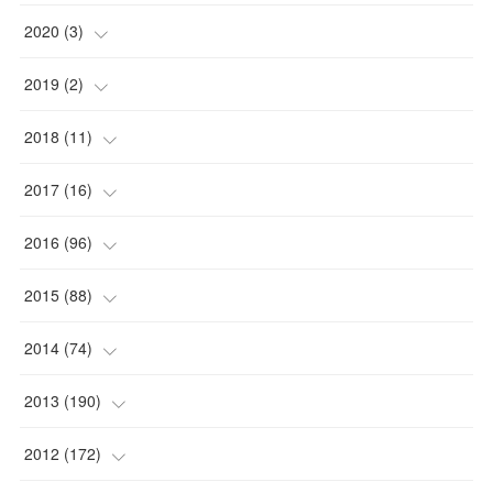
2020
(
3
)
(
1
)
2019
(
2
)
(
1
)
(
1
)
2018
(
11
)
(
1
)
(
1
)
(
2
)
2017
(
16
)
(
1
)
(
1
)
2016
(
96
)
(
1
)
(
2
)
(
2
)
2015
(
88
)
(
1
)
(
1
)
(
5
)
(
4
)
2014
(
74
)
(
3
)
(
3
)
(
6
)
(
7
)
(
9
)
2013
(
190
)
(
2
)
(
1
)
(
3
)
(
6
)
(
14
)
(
17
)
2012
(
172
)
(
1
)