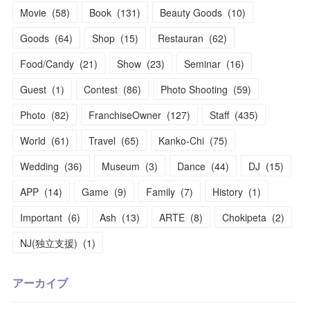
Movie
(
58
)
Book
(
131
)
Beauty Goods
(
10
)
Goods
(
64
)
Shop
(
15
)
Restauran
(
62
)
Food/Candy
(
21
)
Show
(
23
)
Seminar
(
16
)
Guest
(
1
)
Contest
(
86
)
Photo Shooting
(
59
)
Photo
(
82
)
FranchiseOwner
(
127
)
Staff
(
435
)
World
(
61
)
Travel
(
65
)
Kanko-Chi
(
75
)
Wedding
(
36
)
Museum
(
3
)
Dance
(
44
)
DJ
(
15
)
APP
(
14
)
Game
(
9
)
Family
(
7
)
History
(
1
)
Important
(
6
)
Ash
(
13
)
ARTE
(
8
)
Chokipeta
(
2
)
NJ(独立支援)
(
1
)
アーカイブ