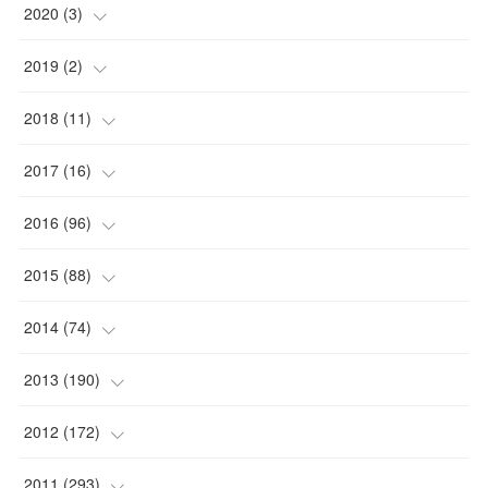
2020
(
3
)
(
1
)
2019
(
2
)
(
1
)
(
1
)
2018
(
11
)
(
1
)
(
1
)
(
2
)
2017
(
16
)
(
1
)
(
1
)
2016
(
96
)
(
1
)
(
2
)
(
2
)
2015
(
88
)
(
1
)
(
1
)
(
5
)
(
4
)
2014
(
74
)
(
3
)
(
3
)
(
6
)
(
7
)
(
9
)
2013
(
190
)
(
2
)
(
1
)
(
3
)
(
6
)
(
14
)
(
17
)
2012
(
172
)
(
1
)
(
4
)
(
4
)
(
6
)
(
6
)
(
22
)
(
12
)
2011
(
293
)