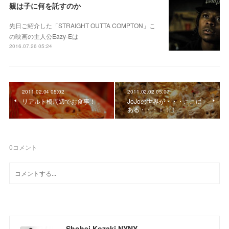
親は子に何を託すのか
先日ご紹介した「STRAIGHT OUTTA COMPTON」こ
の映画の主人公Eazy-Eは
2016.07.26 05:24
2011.02.04 05:02
2011.02.02 05:07
リアルト橋周辺でお食事！
JoJoの世界が・・・ここに
ある・・・！！！
0
コメント
Shohei Kozaki NYNY