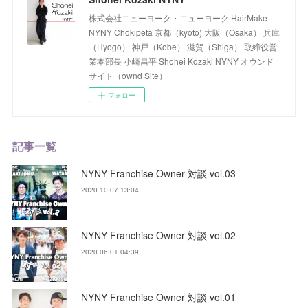
株式会社ニューヨーク・ニューヨーク HairMake
NYNY Chokipeta 京都（kyoto) 大阪（Osaka） 兵庫
（Hyogo） 神戸（Kobe） 滋賀（Shiga） 取締役営
業本部長 小崎昌平 Shohei Kozaki NYNY オウンド
サイト（ownd Site）
フォロー
記事一覧
NYNY Franchise Owner 対談 vol.03
2020.10.07 13:04
NYNY Franchise Owner 対談 vol.02
2020.06.01 04:39
NYNY Franchise Owner 対談 vol.01