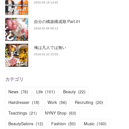
2020.05.18 13:45
自分の構築構成期 Part.01
2019.02.09 08:12
俺は凡人では無い
2019.01.10 15:03
カテゴリ
News
(
76
)
Life
(
101
)
Beauty
(
22
)
Hairdresser
(
18
)
Work
(
56
)
Recruiting
(
20
)
Teachings
(
21
)
NYNY Shop
(
63
)
BeautySalons
(
12
)
Fashion
(
50
)
Music
(
160
)