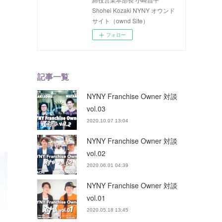
Shohei Kozaki NYNY オウンド
サイト（ownd Site）
フォロー
記事一覧
NYNY Franchise Owner 対談
vol.03
2020.10.07 13:04
NYNY Franchise Owner 対談
vol.02
2020.06.01 04:39
NYNY Franchise Owner 対談
vol.01
2020.05.18 13:45