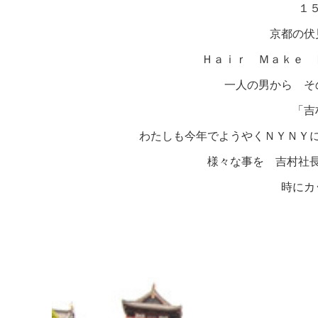
１
京都の伏
Ｈａｉｒ Ｍａｋｅ 
一人の男から そ
「吉
わたしも今年でようやくＮＹＮＹ
様々な事を 吉村社
時にカ