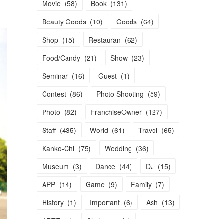
Movie
(
58
)
Book
(
131
)
Beauty Goods
(
10
)
Goods
(
64
)
Shop
(
15
)
Restauran
(
62
)
Food/Candy
(
21
)
Show
(
23
)
Seminar
(
16
)
Guest
(
1
)
Contest
(
86
)
Photo Shooting
(
59
)
Photo
(
82
)
FranchiseOwner
(
127
)
Staff
(
435
)
World
(
61
)
Travel
(
65
)
Kanko-Chi
(
75
)
Wedding
(
36
)
Museum
(
3
)
Dance
(
44
)
DJ
(
15
)
APP
(
14
)
Game
(
9
)
Family
(
7
)
History
(
1
)
Important
(
6
)
Ash
(
13
)