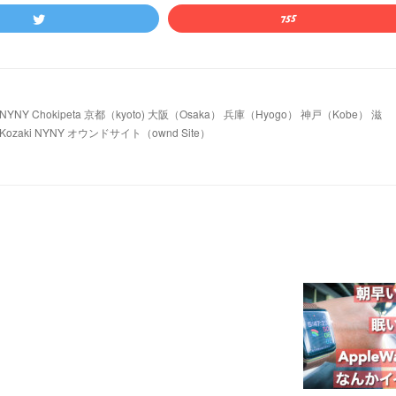
 Chokipeta 京都（kyoto) 大阪（Osaka） 兵庫（Hyogo） 神戸（Kobe） 滋
ozaki NYNY オウンドサイト（ownd Site）