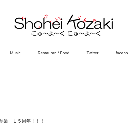
Music
Restauran / Food
Twitter
faceb
創業 １５周年！！！