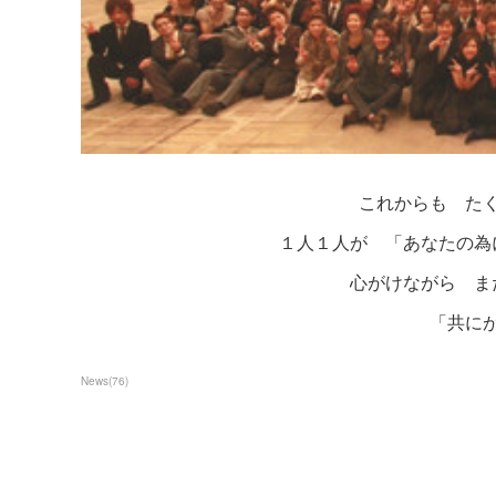
これからも た
１人１人が 「あなたの為
心がけながら ま
「共に
News
(
76
)