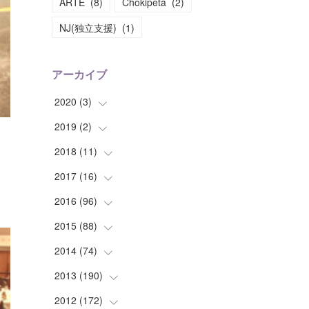
ARTE
(
8
)
Chokipeta
(
2
)
NJ(独立支援)
(
1
)
アーカイブ
2020
(
3
)
2019
(
2
(
)
1
)
(
1
)
2018
(
11
(
1
)
)
(
1
)
(
1
)
2017
(
16
(
2
)
)
(
1
)
2016
(
96
(
1
)
)
(
1
)
(
2
)
2015
(
88
(
2
)
)
(
1
)
(
1
)
(
5
)
2014
(
74
(
4
)
)
(
3
)
(
3
)
(
6
)
(
7
)
2013
(
190
(
9
)
)
(
2
)
(
1
)
(
3
)
(
6
)
(
14
)
2012
(
172
(
17
)
)