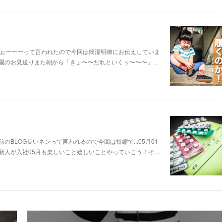
よぉーーーって言われたので今回は簡潔明瞭にお伝えしていま
保育園のお見送りまた朝から「きょ〜〜だれといくぅ〜〜〜」…
前のBLOG長いネンって言われるので今回は短縮で...05月01
もの新人が入社05月も楽しいこと嬉しいことやっていこう！そ…