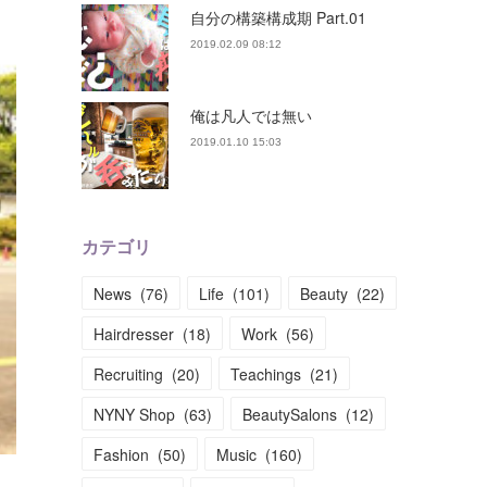
自分の構築構成期 Part.01
2019.02.09 08:12
俺は凡人では無い
2019.01.10 15:03
カテゴリ
News
(
76
)
Life
(
101
)
Beauty
(
22
)
Hairdresser
(
18
)
Work
(
56
)
Recruiting
(
20
)
Teachings
(
21
)
NYNY Shop
(
63
)
BeautySalons
(
12
)
Fashion
(
50
)
Music
(
160
)