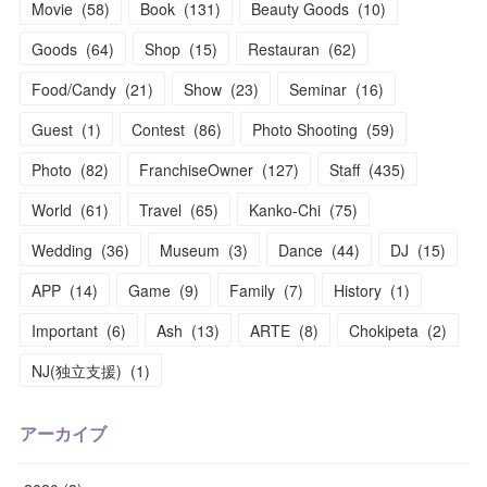
Movie
(
58
)
Book
(
131
)
Beauty Goods
(
10
)
Goods
(
64
)
Shop
(
15
)
Restauran
(
62
)
Food/Candy
(
21
)
Show
(
23
)
Seminar
(
16
)
Guest
(
1
)
Contest
(
86
)
Photo Shooting
(
59
)
Photo
(
82
)
FranchiseOwner
(
127
)
Staff
(
435
)
World
(
61
)
Travel
(
65
)
Kanko-Chi
(
75
)
Wedding
(
36
)
Museum
(
3
)
Dance
(
44
)
DJ
(
15
)
APP
(
14
)
Game
(
9
)
Family
(
7
)
History
(
1
)
Important
(
6
)
Ash
(
13
)
ARTE
(
8
)
Chokipeta
(
2
)
NJ(独立支援)
(
1
)
アーカイブ