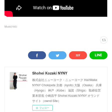
Music
(
160
)
Shohei Kozaki NYNY
株式会社ニューヨーク・ニューヨーク HairMake
NYNY Chokipeta 京都（kyoto) 大阪（Osaka） 兵庫
（Hyogo） 神戸（Kobe） 滋賀（Shiga） 取締役営
業本部長 小崎昌平 Shohei Kozaki NYNY オウンド
サイト（ownd Site）
フォロー