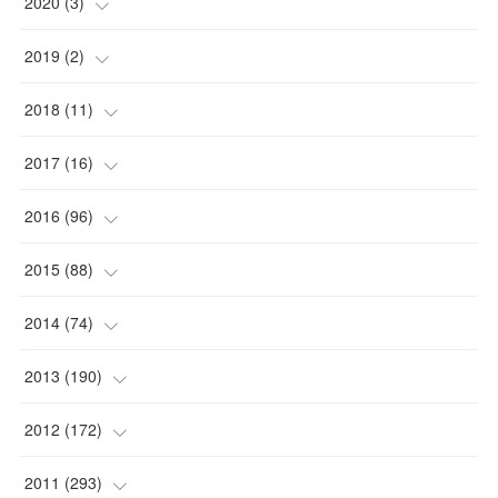
2020
(
3
)
(
1
)
2019
(
2
)
(
1
)
(
1
)
2018
(
11
)
(
1
)
(
1
)
(
2
)
2017
(
16
)
(
1
)
(
1
)
2016
(
96
)
(
1
)
(
2
)
(
2
)
2015
(
88
)
(
1
)
(
1
)
(
5
)
(
4
)
2014
(
74
)
(
3
)
(
3
)
(
6
)
(
7
)
(
9
)
2013
(
190
)
(
2
)
(
1
)
(
3
)
(
6
)
(
14
)
(
17
)
2012
(
172
)
(
1
)
(
4
)
(
4
)
(
6
)
(
6
)
(
22
)
(
12
)
2011
(
293
)