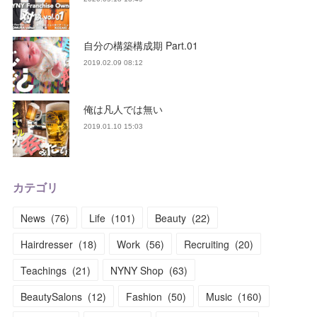
自分の構築構成期 Part.01
2019.02.09 08:12
俺は凡人では無い
2019.01.10 15:03
カテゴリ
News
(
76
)
Life
(
101
)
Beauty
(
22
)
Hairdresser
(
18
)
Work
(
56
)
Recruiting
(
20
)
Teachings
(
21
)
NYNY Shop
(
63
)
BeautySalons
(
12
)
Fashion
(
50
)
Music
(
160
)