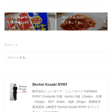
2011.03.24 06:15
2011.03.22 06:20
倍!美味しいシリーズ2
ええ味してる
0
コメント
Shohei Kozaki NYNY
株式会社ニューヨーク・ニューヨーク HairMake
NYNY Chokipeta 京都（kyoto) 大阪（Osaka） 兵庫
（Hyogo） 神戸（Kobe） 滋賀（Shiga） 取締役営
業本部長 小崎昌平 Shohei Kozaki NYNY オウンド
サイト（ownd Site）