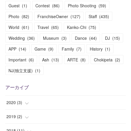
Guest
(
1
)
Contest
(
86
)
Photo Shooting
(
59
)
Photo
(
82
)
FranchiseOwner
(
127
)
Staff
(
435
)
World
(
61
)
Travel
(
65
)
Kanko-Chi
(
75
)
Wedding
(
36
)
Museum
(
3
)
Dance
(
44
)
DJ
(
15
)
APP
(
14
)
Game
(
9
)
Family
(
7
)
History
(
1
)
Important
(
6
)
Ash
(
13
)
ARTE
(
8
)
Chokipeta
(
2
)
NJ(独立支援)
(
1
)
アーカイブ
2020
(
3
)
(
1
)
2019
(
2
)
(
1
)
(
1
)
2018
(
11
)