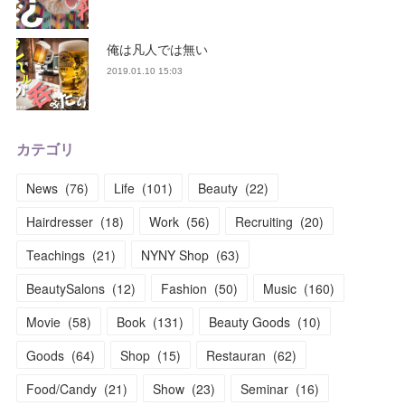
俺は凡人では無い
2019.01.10 15:03
カテゴリ
News
(
76
)
Life
(
101
)
Beauty
(
22
)
Hairdresser
(
18
)
Work
(
56
)
Recruiting
(
20
)
Teachings
(
21
)
NYNY Shop
(
63
)
BeautySalons
(
12
)
Fashion
(
50
)
Music
(
160
)
Movie
(
58
)
Book
(
131
)
Beauty Goods
(
10
)
Goods
(
64
)
Shop
(
15
)
Restauran
(
62
)
Food/Candy
(
21
)
Show
(
23
)
Seminar
(
16
)