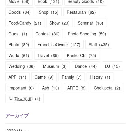
Movie
(
58
)
Book
(
131
)
Beauty Goods
(
10
)
Goods
(
64
)
Shop
(
15
)
Restauran
(
62
)
Food/Candy
(
21
)
Show
(
23
)
Seminar
(
16
)
Guest
(
1
)
Contest
(
86
)
Photo Shooting
(
59
)
Photo
(
82
)
FranchiseOwner
(
127
)
Staff
(
435
)
World
(
61
)
Travel
(
65
)
Kanko-Chi
(
75
)
Wedding
(
36
)
Museum
(
3
)
Dance
(
44
)
DJ
(
15
)
APP
(
14
)
Game
(
9
)
Family
(
7
)
History
(
1
)
Important
(
6
)
Ash
(
13
)
ARTE
(
8
)
Chokipeta
(
2
)
NJ(独立支援)
(
1
)
アーカイブ
2020
(
3
)