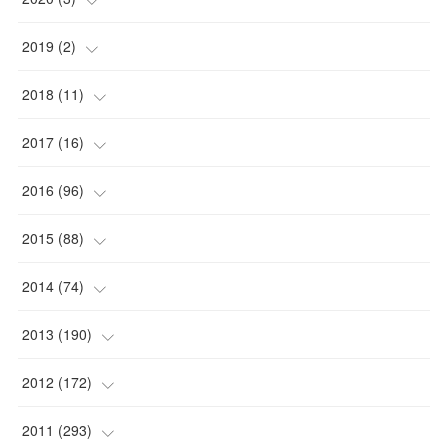
(
1
)
2019
(
2
)
(
1
)
(
1
)
2018
(
11
)
(
1
)
(
1
)
(
2
)
2017
(
16
)
(
1
)
(
1
)
2016
(
96
)
(
1
)
(
2
)
(
2
)
2015
(
88
)
(
1
)
(
1
)
(
5
)
(
4
)
2014
(
74
)
(
3
)
(
3
)
(
6
)
(
7
)
(
9
)
2013
(
190
)
(
2
)
(
1
)
(
3
)
(
6
)
(
14
)
(
17
)
2012
(
172
)
(
1
)
(
4
)
(
4
)
(
6
)
(
6
)
(
22
)
(
12
)
2011
(
293
)