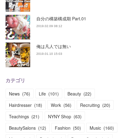
自分の構築構成期 Part.01
2019.02.09 08:12
俺は凡人では無い
2019.01.10 15:03
カテゴリ
News
(
76
)
Life
(
101
)
Beauty
(
22
)
Hairdresser
(
18
)
Work
(
56
)
Recruiting
(
20
)
Teachings
(
21
)
NYNY Shop
(
63
)
BeautySalons
(
12
)
Fashion
(
50
)
Music
(
160
)