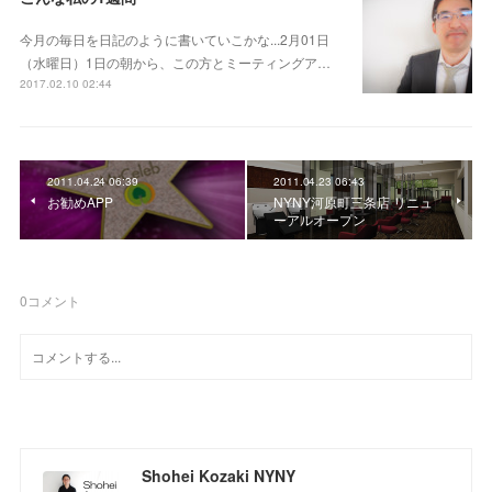
今月の毎日を日記のように書いていこかな...2月01日
（水曜日）1日の朝から、この方とミーティングア…
2017.02.10 02:44
2011.04.24 06:39
2011.04.23 06:43
お勧めAPP
NYNY河原町三条店 リニュ
ーアルオープン
0
コメント
Shohei Kozaki NYNY