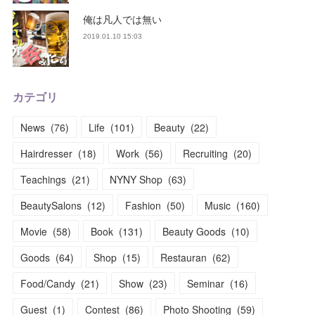
俺は凡人では無い
2019.01.10 15:03
カテゴリ
News
(
76
)
Life
(
101
)
Beauty
(
22
)
Hairdresser
(
18
)
Work
(
56
)
Recruiting
(
20
)
Teachings
(
21
)
NYNY Shop
(
63
)
BeautySalons
(
12
)
Fashion
(
50
)
Music
(
160
)
Movie
(
58
)
Book
(
131
)
Beauty Goods
(
10
)
Goods
(
64
)
Shop
(
15
)
Restauran
(
62
)
Food/Candy
(
21
)
Show
(
23
)
Seminar
(
16
)
Guest
(
1
)
Contest
(
86
)
Photo Shooting
(
59
)