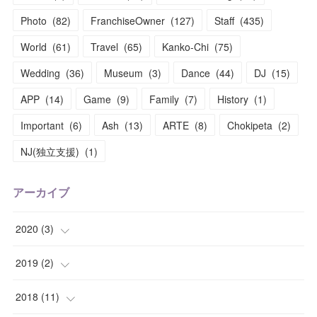
Photo
(
82
)
FranchiseOwner
(
127
)
Staff
(
435
)
World
(
61
)
Travel
(
65
)
Kanko-Chi
(
75
)
Wedding
(
36
)
Museum
(
3
)
Dance
(
44
)
DJ
(
15
)
APP
(
14
)
Game
(
9
)
Family
(
7
)
History
(
1
)
Important
(
6
)
Ash
(
13
)
ARTE
(
8
)
Chokipeta
(
2
)
NJ(独立支援)
(
1
)
アーカイブ
2020
(
3
)
(
1
)
2019
(
2
)
(
1
)
(
1
)
2018
(
11
)