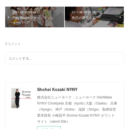
2011.06.05 05:49
2011.06.03 05:55
Play Roomファッションシ
先日の勝也さん
ョーのヘア
0
コメント
Shohei Kozaki NYNY
株式会社ニューヨーク・ニューヨーク HairMake
NYNY Chokipeta 京都（kyoto) 大阪（Osaka） 兵庫
（Hyogo） 神戸（Kobe） 滋賀（Shiga） 取締役営
業本部長 小崎昌平 Shohei Kozaki NYNY オウンド
サイト（ownd Site）