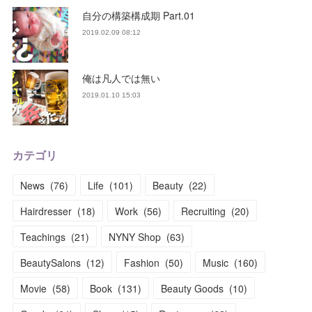
自分の構築構成期 Part.01
2019.02.09 08:12
俺は凡人では無い
2019.01.10 15:03
カテゴリ
News
(
76
)
Life
(
101
)
Beauty
(
22
)
Hairdresser
(
18
)
Work
(
56
)
Recruiting
(
20
)
Teachings
(
21
)
NYNY Shop
(
63
)
BeautySalons
(
12
)
Fashion
(
50
)
Music
(
160
)
Movie
(
58
)
Book
(
131
)
Beauty Goods
(
10
)