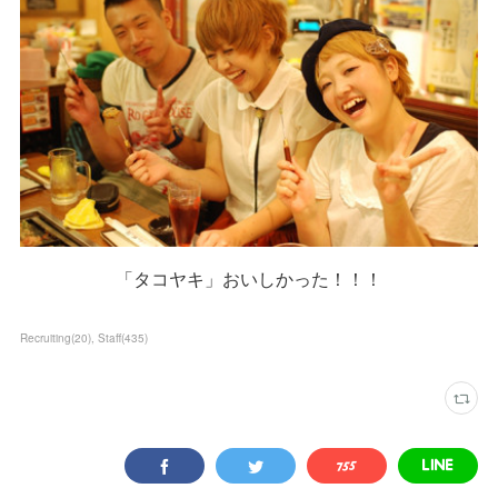
「タコヤキ」おいしかった！！！
Recruiting
(
20
)
Staff
(
435
)