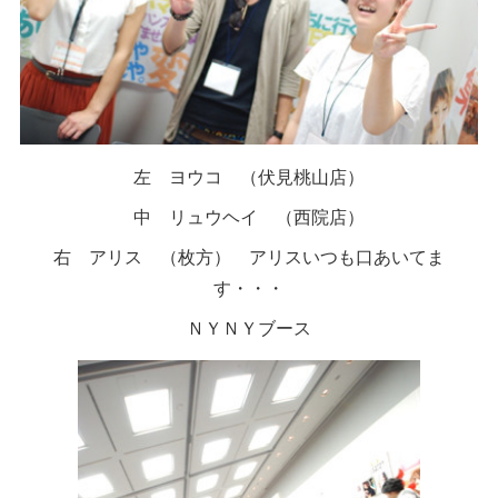
左 ヨウコ （伏見桃山店）
中 リュウヘイ （西院店）
右 アリス （枚方） アリスいつも口あいてま
す・・・
ＮＹＮＹブース