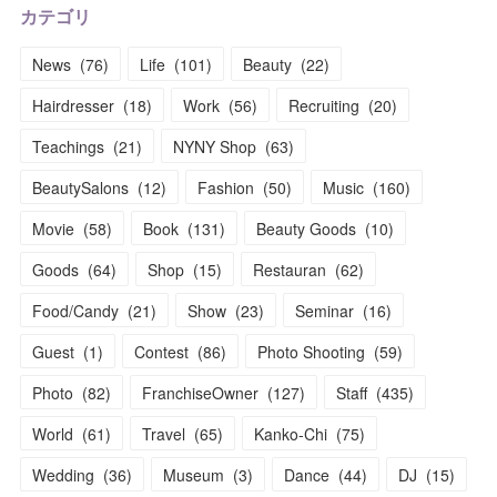
カテゴリ
News
(
76
)
Life
(
101
)
Beauty
(
22
)
Hairdresser
(
18
)
Work
(
56
)
Recruiting
(
20
)
Teachings
(
21
)
NYNY Shop
(
63
)
BeautySalons
(
12
)
Fashion
(
50
)
Music
(
160
)
Movie
(
58
)
Book
(
131
)
Beauty Goods
(
10
)
Goods
(
64
)
Shop
(
15
)
Restauran
(
62
)
Food/Candy
(
21
)
Show
(
23
)
Seminar
(
16
)
Guest
(
1
)
Contest
(
86
)
Photo Shooting
(
59
)
Photo
(
82
)
FranchiseOwner
(
127
)
Staff
(
435
)
World
(
61
)
Travel
(
65
)
Kanko-Chi
(
75
)
Wedding
(
36
)
Museum
(
3
)
Dance
(
44
)
DJ
(
15
)