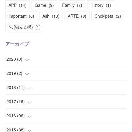
APP
(
14
)
Game
(
9
)
Family
(
7
)
History
(
1
)
Important
(
6
)
Ash
(
13
)
ARTE
(
8
)
Chokipeta
(
2
)
NJ(独立支援)
(
1
)
アーカイブ
2020
(
3
)
(
1
)
2019
(
2
)
(
1
)
(
1
)
2018
(
11
)
(
1
)
(
1
)
(
2
)
2017
(
16
)
(
1
)
(
1
)
2016
(
96
)
(
1
)
(
2
)
(
2
)
2015
(
88
)