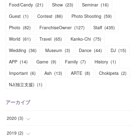
Food/Candy
(
21
)
Show
(
23
)
Seminar
(
16
)
Guest
(
1
)
Contest
(
86
)
Photo Shooting
(
59
)
Photo
(
82
)
FranchiseOwner
(
127
)
Staff
(
435
)
World
(
61
)
Travel
(
65
)
Kanko-Chi
(
75
)
Wedding
(
36
)
Museum
(
3
)
Dance
(
44
)
DJ
(
15
)
APP
(
14
)
Game
(
9
)
Family
(
7
)
History
(
1
)
Important
(
6
)
Ash
(
13
)
ARTE
(
8
)
Chokipeta
(
2
)
NJ(独立支援)
(
1
)
アーカイブ
2020
(
3
)
(
1
)
2019
(
2
)