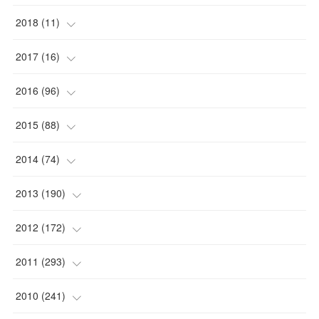
(
1
)
(
1
)
2018
(
11
)
(
1
)
(
1
)
(
2
)
2017
(
16
)
(
1
)
(
1
)
2016
(
96
)
(
1
)
(
2
)
(
2
)
2015
(
88
)
(
1
)
(
1
)
(
5
)
(
4
)
2014
(
74
)
(
3
)
(
3
)
(
6
)
(
7
)
(
9
)
2013
(
190
)
(
2
)
(
1
)
(
3
)
(
6
)
(
14
)
(
17
)
2012
(
172
)
(
1
)
(
4
)
(
4
)
(
6
)
(
6
)
(
22
)
(
12
)
2011
(
293
)
(
1
)
(
5
)
(
12
)
(
1
)
(
11
)
(
8
)
(
32
)
2010
(
241
)
(
3
)