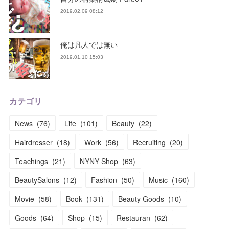
2019.02.09 08:12
俺は凡人では無い
2019.01.10 15:03
カテゴリ
News
(
76
)
Life
(
101
)
Beauty
(
22
)
Hairdresser
(
18
)
Work
(
56
)
Recruiting
(
20
)
Teachings
(
21
)
NYNY Shop
(
63
)
BeautySalons
(
12
)
Fashion
(
50
)
Music
(
160
)
Movie
(
58
)
Book
(
131
)
Beauty Goods
(
10
)
Goods
(
64
)
Shop
(
15
)
Restauran
(
62
)