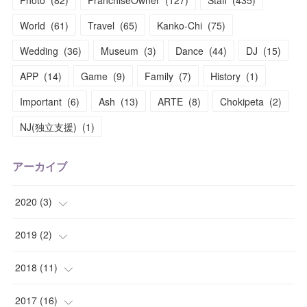
Photo
(
82
)
FranchiseOwner
(
127
)
Staff
(
435
)
World
(
61
)
Travel
(
65
)
Kanko-Chi
(
75
)
Wedding
(
36
)
Museum
(
3
)
Dance
(
44
)
DJ
(
15
)
APP
(
14
)
Game
(
9
)
Family
(
7
)
History
(
1
)
Important
(
6
)
Ash
(
13
)
ARTE
(
8
)
Chokipeta
(
2
)
NJ(独立支援)
(
1
)
アーカイブ
2020
(
3
)
(
1
)
2019
(
2
)
(
1
)
(
1
)
2018
(
11
)
(
1
)
(
1
)
(
2
)
2017
(
16
)