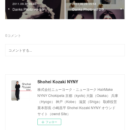
2011.09.30 05:45
2011.09.28 05:58
Danks Photo vol 3/9
Danks Photo vol 2/9
0
コメント
Shohei Kozaki NYNY
株式会社ニューヨーク・ニューヨーク HairMake
NYNY Chokipeta 京都（kyoto) 大阪（Osaka） 兵庫
（Hyogo） 神戸（Kobe） 滋賀（Shiga） 取締役営
業本部長 小崎昌平 Shohei Kozaki NYNY オウンド
サイト（ownd Site）
フォロー