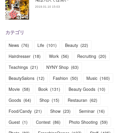
2019.01.10 15:03
カテゴリ
News
(
76
)
Life
(
101
)
Beauty
(
22
)
Hairdresser
(
18
)
Work
(
56
)
Recruiting
(
20
)
Teachings
(
21
)
NYNY Shop
(
63
)
BeautySalons
(
12
)
Fashion
(
50
)
Music
(
160
)
Movie
(
58
)
Book
(
131
)
Beauty Goods
(
10
)
Goods
(
64
)
Shop
(
15
)
Restauran
(
62
)
Food/Candy
(
21
)
Show
(
23
)
Seminar
(
16
)
Guest
(
1
)
Contest
(
86
)
Photo Shooting
(
59
)