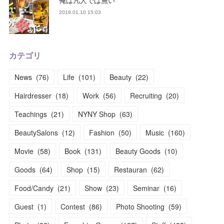
俺は凡人では無い
2019.01.10 15:03
カテゴリ
News
(
76
)
Life
(
101
)
Beauty
(
22
)
Hairdresser
(
18
)
Work
(
56
)
Recruiting
(
20
)
Teachings
(
21
)
NYNY Shop
(
63
)
BeautySalons
(
12
)
Fashion
(
50
)
Music
(
160
)
Movie
(
58
)
Book
(
131
)
Beauty Goods
(
10
)
Goods
(
64
)
Shop
(
15
)
Restauran
(
62
)
Food/Candy
(
21
)
Show
(
23
)
Seminar
(
16
)
Guest
(
1
)
Contest
(
86
)
Photo Shooting
(
59
)