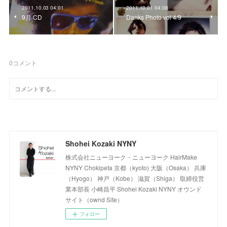
2011.10.03 04:01
2011.10.01 04:08
9月 CD
Danks Photo vol 4/9
0
コメント
Shohei Kozaki NYNY
株式会社ニューヨーク・ニューヨーク HairMake
NYNY Chokipeta 京都（kyoto) 大阪（Osaka） 兵庫
（Hyogo） 神戸（Kobe） 滋賀（Shiga） 取締役営
業本部長 小崎昌平 Shohei Kozaki NYNY オウンド
サイト（ownd Site）
フォロー