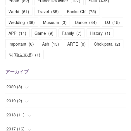
Photo
(
82
)
FranchiseOwner
(
127
)
Staff
(
435
)
World
(
61
)
Travel
(
65
)
Kanko-Chi
(
75
)
Wedding
(
36
)
Museum
(
3
)
Dance
(
44
)
DJ
(
15
)
APP
(
14
)
Game
(
9
)
Family
(
7
)
History
(
1
)
Important
(
6
)
Ash
(
13
)
ARTE
(
8
)
Chokipeta
(
2
)
NJ(独立支援)
(
1
)
アーカイブ
2020
(
3
)
(
1
)
2019
(
2
)
(
1
)
(
1
)
2018
(
11
)
(
1
)
(
1
)
(
2
)
2017
(
16
)