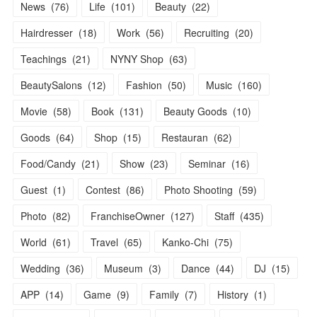
News
(
76
)
Life
(
101
)
Beauty
(
22
)
Hairdresser
(
18
)
Work
(
56
)
Recruiting
(
20
)
Teachings
(
21
)
NYNY Shop
(
63
)
BeautySalons
(
12
)
Fashion
(
50
)
Music
(
160
)
Movie
(
58
)
Book
(
131
)
Beauty Goods
(
10
)
Goods
(
64
)
Shop
(
15
)
Restauran
(
62
)
Food/Candy
(
21
)
Show
(
23
)
Seminar
(
16
)
Guest
(
1
)
Contest
(
86
)
Photo Shooting
(
59
)
Photo
(
82
)
FranchiseOwner
(
127
)
Staff
(
435
)
World
(
61
)
Travel
(
65
)
Kanko-Chi
(
75
)
Wedding
(
36
)
Museum
(
3
)
Dance
(
44
)
DJ
(
15
)
APP
(
14
)
Game
(
9
)
Family
(
7
)
History
(
1
)