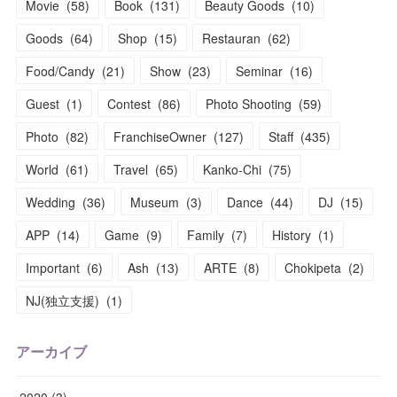
Movie
(
58
)
Book
(
131
)
Beauty Goods
(
10
)
Goods
(
64
)
Shop
(
15
)
Restauran
(
62
)
Food/Candy
(
21
)
Show
(
23
)
Seminar
(
16
)
Guest
(
1
)
Contest
(
86
)
Photo Shooting
(
59
)
Photo
(
82
)
FranchiseOwner
(
127
)
Staff
(
435
)
World
(
61
)
Travel
(
65
)
Kanko-Chi
(
75
)
Wedding
(
36
)
Museum
(
3
)
Dance
(
44
)
DJ
(
15
)
APP
(
14
)
Game
(
9
)
Family
(
7
)
History
(
1
)
Important
(
6
)
Ash
(
13
)
ARTE
(
8
)
Chokipeta
(
2
)
NJ(独立支援)
(
1
)
アーカイブ