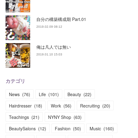
自分の構築構成期 Part.01
2019.02.09 08:12
俺は凡人では無い
2019.01.10 15:03
カテゴリ
News
(
76
)
Life
(
101
)
Beauty
(
22
)
Hairdresser
(
18
)
Work
(
56
)
Recruiting
(
20
)
Teachings
(
21
)
NYNY Shop
(
63
)
BeautySalons
(
12
)
Fashion
(
50
)
Music
(
160
)