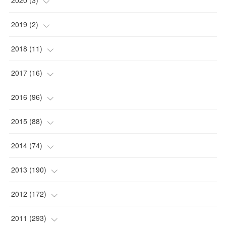
2020
(
3
)
(
1
)
2019
(
2
)
(
1
)
(
1
)
2018
(
11
)
(
1
)
(
1
)
(
2
)
2017
(
16
)
(
1
)
(
1
)
2016
(
96
)
(
1
)
(
2
)
(
2
)
2015
(
88
)
(
1
)
(
1
)
(
5
)
(
4
)
2014
(
74
)
(
3
)
(
3
)
(
6
)
(
7
)
(
9
)
2013
(
190
)
(
2
)
(
1
)
(
3
)
(
6
)
(
14
)
(
17
)
2012
(
172
)
(
1
)
(
4
)
(
4
)
(
6
)
(
6
)
(
22
)
(
12
)
2011
(
293
)