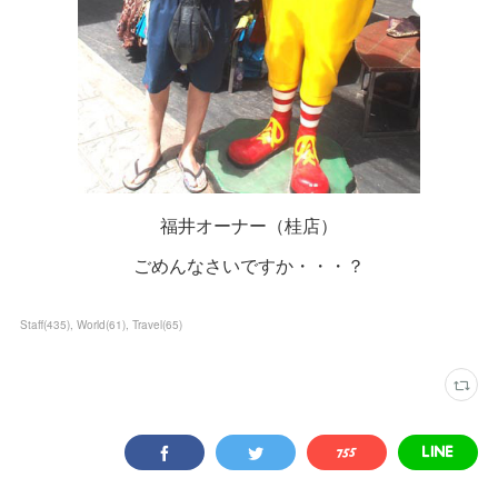
福井オーナー（桂店）
ごめんなさいですか・・・？
Staff
(
435
)
World
(
61
)
Travel
(
65
)