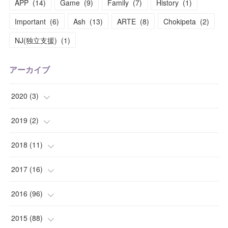
APP
(
14
)
Game
(
9
)
Family
(
7
)
History
(
1
)
Important
(
6
)
Ash
(
13
)
ARTE
(
8
)
Chokipeta
(
2
)
NJ(独立支援)
(
1
)
アーカイブ
2020
(
3
)
(
1
)
2019
(
2
)
(
1
)
(
1
)
2018
(
11
)
(
1
)
(
1
)
(
2
)
2017
(
16
)
(
1
)
(
1
)
2016
(
96
)
(
1
)
(
2
)
(
2
)
2015
(
88
)