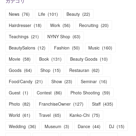
カテゴリ
News
(
76
)
Life
(
101
)
Beauty
(
22
)
Hairdresser
(
18
)
Work
(
56
)
Recruiting
(
20
)
Teachings
(
21
)
NYNY Shop
(
63
)
BeautySalons
(
12
)
Fashion
(
50
)
Music
(
160
)
Movie
(
58
)
Book
(
131
)
Beauty Goods
(
10
)
Goods
(
64
)
Shop
(
15
)
Restauran
(
62
)
Food/Candy
(
21
)
Show
(
23
)
Seminar
(
16
)
Guest
(
1
)
Contest
(
86
)
Photo Shooting
(
59
)
Photo
(
82
)
FranchiseOwner
(
127
)
Staff
(
435
)
World
(
61
)
Travel
(
65
)
Kanko-Chi
(
75
)
Wedding
(
36
)
Museum
(
3
)
Dance
(
44
)
DJ
(
15
)