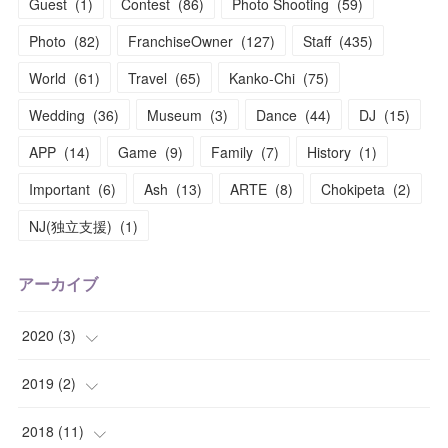
Guest
(
1
)
Contest
(
86
)
Photo Shooting
(
59
)
Photo
(
82
)
FranchiseOwner
(
127
)
Staff
(
435
)
World
(
61
)
Travel
(
65
)
Kanko-Chi
(
75
)
Wedding
(
36
)
Museum
(
3
)
Dance
(
44
)
DJ
(
15
)
APP
(
14
)
Game
(
9
)
Family
(
7
)
History
(
1
)
Important
(
6
)
Ash
(
13
)
ARTE
(
8
)
Chokipeta
(
2
)
NJ(独立支援)
(
1
)
アーカイブ
2020
(
3
)
(
1
)
2019
(
2
)
(
1
)
(
1
)
2018
(
11
)