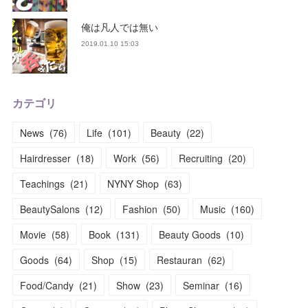
俺は凡人では無い
2019.01.10 15:03
カテゴリ
News
(
76
)
Life
(
101
)
Beauty
(
22
)
Hairdresser
(
18
)
Work
(
56
)
Recruiting
(
20
)
Teachings
(
21
)
NYNY Shop
(
63
)
BeautySalons
(
12
)
Fashion
(
50
)
Music
(
160
)
Movie
(
58
)
Book
(
131
)
Beauty Goods
(
10
)
Goods
(
64
)
Shop
(
15
)
Restauran
(
62
)
Food/Candy
(
21
)
Show
(
23
)
Seminar
(
16
)