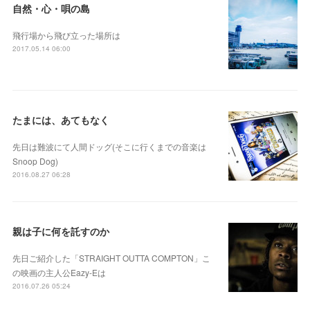
自然・心・唄の島
飛行場から飛び立った場所は
2017.05.14 06:00
たまには、あてもなく
先日は難波にて人間ドッグ(そこに行くまでの音楽は
Snoop Dog)
2016.08.27 06:28
親は子に何を託すのか
先日ご紹介した「STRAIGHT OUTTA COMPTON」こ
の映画の主人公Eazy-Eは
2016.07.26 05:24