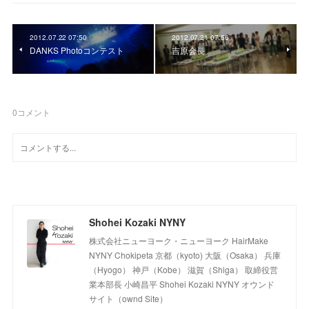
2012.07.22 07:50
2012.07.21 07:56
DANKS Photoコンテスト
吉原会長
0
コメント
Shohei Kozaki NYNY
株式会社ニューヨーク・ニューヨーク HairMake
NYNY Chokipeta 京都（kyoto) 大阪（Osaka） 兵庫
（Hyogo） 神戸（Kobe） 滋賀（Shiga） 取締役営
業本部長 小崎昌平 Shohei Kozaki NYNY オウンド
サイト（ownd Site）