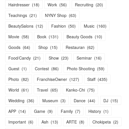
Hairdresser
(
18
)
Work
(
56
)
Recruiting
(
20
)
Teachings
(
21
)
NYNY Shop
(
63
)
BeautySalons
(
12
)
Fashion
(
50
)
Music
(
160
)
Movie
(
58
)
Book
(
131
)
Beauty Goods
(
10
)
Goods
(
64
)
Shop
(
15
)
Restauran
(
62
)
Food/Candy
(
21
)
Show
(
23
)
Seminar
(
16
)
Guest
(
1
)
Contest
(
86
)
Photo Shooting
(
59
)
Photo
(
82
)
FranchiseOwner
(
127
)
Staff
(
435
)
World
(
61
)
Travel
(
65
)
Kanko-Chi
(
75
)
Wedding
(
36
)
Museum
(
3
)
Dance
(
44
)
DJ
(
15
)
APP
(
14
)
Game
(
9
)
Family
(
7
)
History
(
1
)
Important
(
6
)
Ash
(
13
)
ARTE
(
8
)
Chokipeta
(
2
)