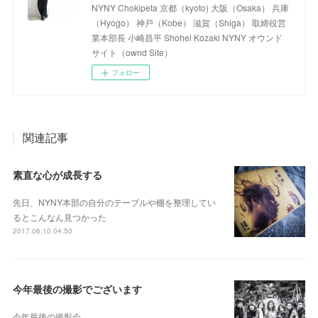
NYNY Chokipeta 京都（kyoto) 大阪（Osaka） 兵庫
（Hyogo） 神戸（Kobe） 滋賀（Shiga） 取締役営
業本部長 小崎昌平 Shohei Kozaki NYNY オウンド
サイト（ownd Site）
フォロー
関連記事
素直な心が成長する
先日、NYNY本部の自分のテーブルや棚を整理してい
るとこんなん見つかった
2017.06.10 04:50
今年最後の撮影でございます
今年最後の撮影会