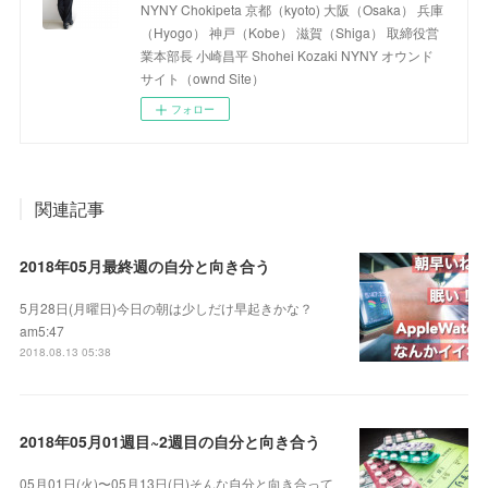
NYNY Chokipeta 京都（kyoto) 大阪（Osaka） 兵庫
（Hyogo） 神戸（Kobe） 滋賀（Shiga） 取締役営
業本部長 小崎昌平 Shohei Kozaki NYNY オウンド
サイト（ownd Site）
フォロー
関連記事
2018年05月最終週の自分と向き合う
5月28日(月曜日)今日の朝は少しだけ早起きかな？
am5:47
2018.08.13 05:38
2018年05月01週目~2週目の自分と向き合う
05月01日(火)〜05月13日(日)そんな自分と向き合って