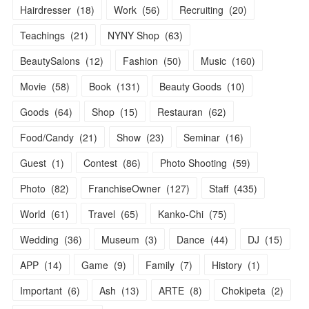
Hairdresser
(
18
)
Work
(
56
)
Recruiting
(
20
)
Teachings
(
21
)
NYNY Shop
(
63
)
BeautySalons
(
12
)
Fashion
(
50
)
Music
(
160
)
Movie
(
58
)
Book
(
131
)
Beauty Goods
(
10
)
Goods
(
64
)
Shop
(
15
)
Restauran
(
62
)
Food/Candy
(
21
)
Show
(
23
)
Seminar
(
16
)
Guest
(
1
)
Contest
(
86
)
Photo Shooting
(
59
)
Photo
(
82
)
FranchiseOwner
(
127
)
Staff
(
435
)
World
(
61
)
Travel
(
65
)
Kanko-Chi
(
75
)
Wedding
(
36
)
Museum
(
3
)
Dance
(
44
)
DJ
(
15
)
APP
(
14
)
Game
(
9
)
Family
(
7
)
History
(
1
)
Important
(
6
)
Ash
(
13
)
ARTE
(
8
)
Chokipeta
(
2
)