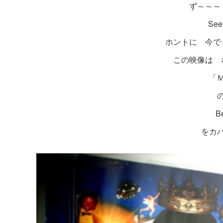
ず～～～
See
ホントに 今でもあ
この映像は 
「
B
をカ