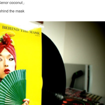
enor coconut」
ehind the mask