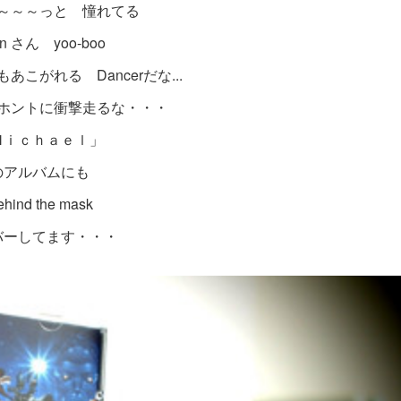
～～～っと 憧れてる
n さん yoo-boo
こがれる Dancerだな...
ホントに衝撃走るな・・・
Ｍｉｃｈａｅｌ」
のアルバムにも
ehind the mask
バーしてます・・・