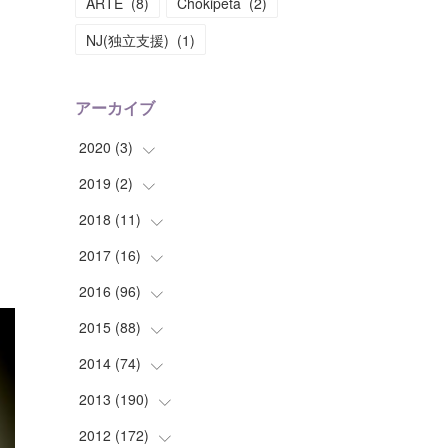
ARTE
(
8
)
Chokipeta
(
2
)
NJ(独立支援)
(
1
)
アーカイブ
2020
(
3
)
2019
(
2
(
)
1
)
(
1
)
2018
(
11
(
1
)
)
(
1
)
(
1
)
2017
(
16
(
2
)
)
(
1
)
2016
(
96
(
1
)
)
(
1
)
(
2
)
2015
(
88
(
2
)
)
(
1
)
(
1
)
(
5
)
2014
(
74
(
4
)
)
(
3
)
(
3
)
(
6
)
(
7
)
2013
(
190
(
9
)
)
(
2
)
(
1
)
(
3
)
(
6
)
(
14
)
2012
(
172
(
17
)
)