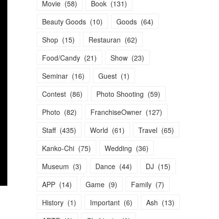
Movie
(
58
)
Book
(
131
)
Beauty Goods
(
10
)
Goods
(
64
)
Shop
(
15
)
Restauran
(
62
)
Food/Candy
(
21
)
Show
(
23
)
Seminar
(
16
)
Guest
(
1
)
Contest
(
86
)
Photo Shooting
(
59
)
Photo
(
82
)
FranchiseOwner
(
127
)
Staff
(
435
)
World
(
61
)
Travel
(
65
)
Kanko-Chi
(
75
)
Wedding
(
36
)
Museum
(
3
)
Dance
(
44
)
DJ
(
15
)
APP
(
14
)
Game
(
9
)
Family
(
7
)
History
(
1
)
Important
(
6
)
Ash
(
13
)