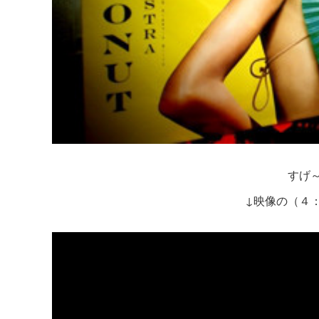
すげ
↓映像の（４：