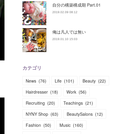
自分の構築構成期 Part.01
2019.02.09 08:12
俺は凡人では無い
2019.01.10 15:03
カテゴリ
News
(
76
)
Life
(
101
)
Beauty
(
22
)
Hairdresser
(
18
)
Work
(
56
)
Recruiting
(
20
)
Teachings
(
21
)
NYNY Shop
(
63
)
BeautySalons
(
12
)
Fashion
(
50
)
Music
(
160
)