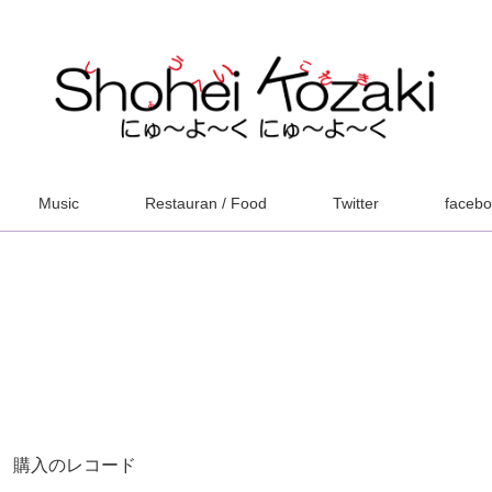
Music
Restauran / Food
Twitter
faceb
 購入のレコード