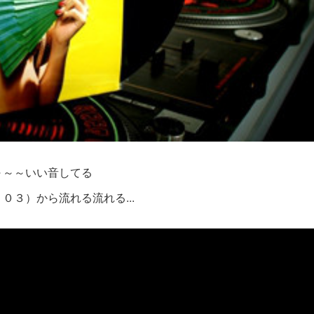
～～～いい音してる
０３）から流れる流れる...