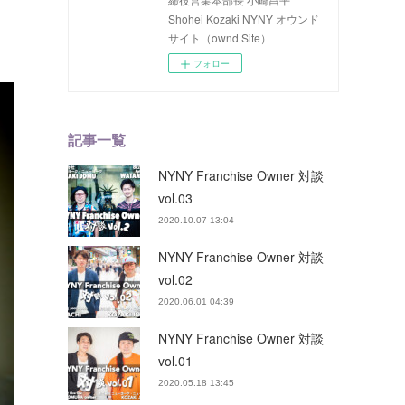
Shohei Kozaki NYNY オウンド
サイト（ownd Site）
フォロー
記事一覧
NYNY Franchise Owner 対談
vol.03
2020.10.07 13:04
NYNY Franchise Owner 対談
vol.02
2020.06.01 04:39
NYNY Franchise Owner 対談
vol.01
2020.05.18 13:45