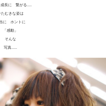
成長に 繋がる.....
ひたむきな姿は
当に ホントに
「感動」
そんな
写真......