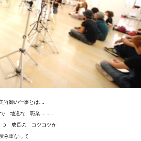
容師の仕事とは....
地道な 職業..........
とつ 成長の コツコツが
積み重なって