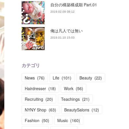
自分の構築構成期 Part.01
2019.02.09 08:12
俺は凡人では無い
2019.01.10 15:03
カテゴリ
News
(
76
)
Life
(
101
)
Beauty
(
22
)
Hairdresser
(
18
)
Work
(
56
)
Recruiting
(
20
)
Teachings
(
21
)
NYNY Shop
(
63
)
BeautySalons
(
12
)
Fashion
(
50
)
Music
(
160
)