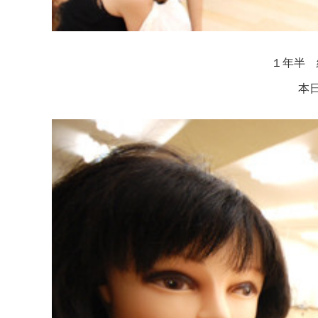
１年半 
本