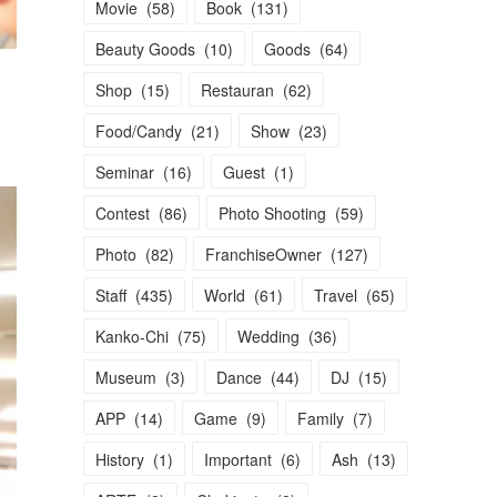
Movie
(
58
)
Book
(
131
)
Beauty Goods
(
10
)
Goods
(
64
)
Shop
(
15
)
Restauran
(
62
)
Food/Candy
(
21
)
Show
(
23
)
Seminar
(
16
)
Guest
(
1
)
Contest
(
86
)
Photo Shooting
(
59
)
Photo
(
82
)
FranchiseOwner
(
127
)
Staff
(
435
)
World
(
61
)
Travel
(
65
)
Kanko-Chi
(
75
)
Wedding
(
36
)
Museum
(
3
)
Dance
(
44
)
DJ
(
15
)
APP
(
14
)
Game
(
9
)
Family
(
7
)
History
(
1
)
Important
(
6
)
Ash
(
13
)