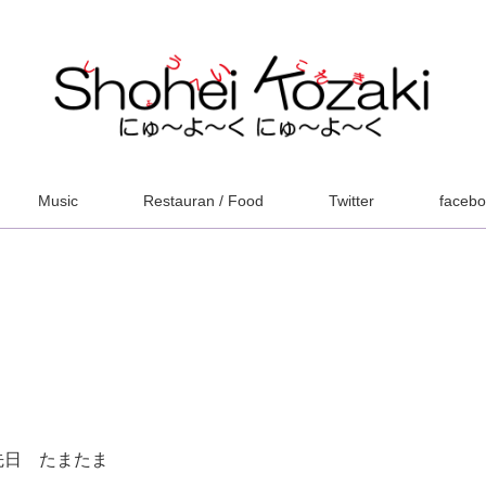
Music
Restauran / Food
Twitter
faceb
先日 たまたま