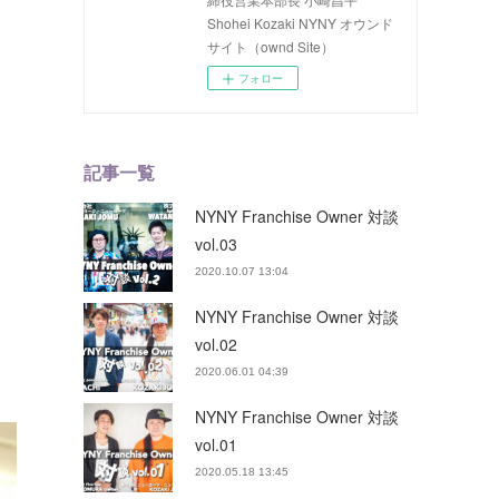
Shohei Kozaki NYNY オウンド
サイト（ownd Site）
フォロー
記事一覧
NYNY Franchise Owner 対談
vol.03
2020.10.07 13:04
NYNY Franchise Owner 対談
vol.02
2020.06.01 04:39
NYNY Franchise Owner 対談
vol.01
2020.05.18 13:45