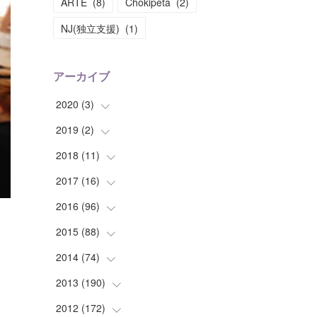
ARTE
(
8
)
Chokipeta
(
2
)
NJ(独立支援)
(
1
)
アーカイブ
2020
(
3
)
2019
(
2
(
)
1
)
(
1
)
2018
(
11
(
1
)
)
(
1
)
(
1
)
2017
(
16
(
2
)
)
(
1
)
2016
(
96
(
1
)
)
(
1
)
(
2
)
2015
(
88
(
2
)
)
(
1
)
(
1
)
(
5
)
2014
(
74
(
4
)
)
(
3
)
(
3
)
(
6
)
(
7
)
2013
(
190
(
9
)
)
(
2
)
(
1
)
(
3
)
(
6
)
(
14
)
2012
(
172
(
17
)
)