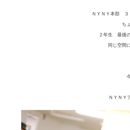
ＮＹＮＹ本部 ３
ち
２年生 最後
同じ空間
ＮＹＮＹア