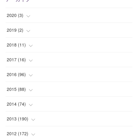
2020
(
3
)
(
1
)
2019
(
2
)
(
1
)
(
1
)
2018
(
11
)
(
1
)
(
1
)
(
2
)
2017
(
16
)
(
1
)
(
1
)
2016
(
96
)
(
1
)
(
2
)
(
2
)
2015
(
88
)
(
1
)
(
1
)
(
5
)
(
4
)
2014
(
74
)
(
3
)
(
3
)
(
6
)
(
7
)
(
9
)
2013
(
190
)
(
2
)
(
1
)
(
3
)
(
6
)
(
14
)
(
17
)
2012
(
172
)