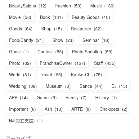
BeautySalons
(
12
)
Fashion
(
50
)
Music
(
160
)
Movie
(
58
)
Book
(
131
)
Beauty Goods
(
10
)
Goods
(
64
)
Shop
(
15
)
Restauran
(
62
)
Food/Candy
(
21
)
Show
(
23
)
Seminar
(
16
)
Guest
(
1
)
Contest
(
86
)
Photo Shooting
(
59
)
Photo
(
82
)
FranchiseOwner
(
127
)
Staff
(
435
)
World
(
61
)
Travel
(
65
)
Kanko-Chi
(
75
)
Wedding
(
36
)
Museum
(
3
)
Dance
(
44
)
DJ
(
15
)
APP
(
14
)
Game
(
9
)
Family
(
7
)
History
(
1
)
Important
(
6
)
Ash
(
13
)
ARTE
(
8
)
Chokipeta
(
2
)
NJ(独立支援)
(
1
)
アーカイブ