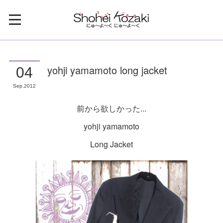
yohji yamamoto long jacket
04
Sep
2012
前から欲しかった...
yohji yamamoto
Long Jacket