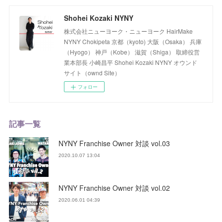
Shohei Kozaki NYNY
株式会社ニューヨーク・ニューヨーク HairMake
NYNY Chokipeta 京都（kyoto) 大阪（Osaka） 兵庫
（Hyogo） 神戸（Kobe） 滋賀（Shiga） 取締役営
業本部長 小崎昌平 Shohei Kozaki NYNY オウンド
サイト（ownd Site）
フォロー
記事一覧
NYNY Franchise Owner 対談 vol.03
2020.10.07 13:04
NYNY Franchise Owner 対談 vol.02
2020.06.01 04:39