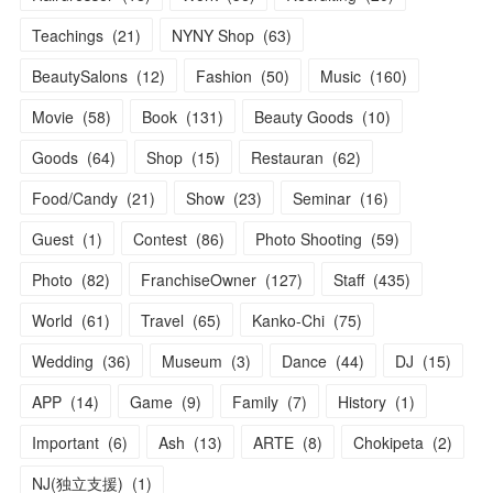
Teachings
(
21
)
NYNY Shop
(
63
)
BeautySalons
(
12
)
Fashion
(
50
)
Music
(
160
)
Movie
(
58
)
Book
(
131
)
Beauty Goods
(
10
)
Goods
(
64
)
Shop
(
15
)
Restauran
(
62
)
Food/Candy
(
21
)
Show
(
23
)
Seminar
(
16
)
Guest
(
1
)
Contest
(
86
)
Photo Shooting
(
59
)
Photo
(
82
)
FranchiseOwner
(
127
)
Staff
(
435
)
World
(
61
)
Travel
(
65
)
Kanko-Chi
(
75
)
Wedding
(
36
)
Museum
(
3
)
Dance
(
44
)
DJ
(
15
)
APP
(
14
)
Game
(
9
)
Family
(
7
)
History
(
1
)
Important
(
6
)
Ash
(
13
)
ARTE
(
8
)
Chokipeta
(
2
)
NJ(独立支援)
(
1
)