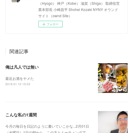
（Hyogo） 神戸（Kobe） 滋賀（Shiga） 取締役営
業本部長 小崎昌平 Shohei Kozaki NYNY オウンド
サイト（ownd Site）
フォロー
関連記事
俺は凡人では無い
最近お酒をヤメた
2019.01.10 15:03
こんな私の1週間
今月の毎日を日記のように書いていこかな...2月01日
（水曜日）1日の朝から、この方とミーティングア…