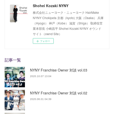
Shohei Kozaki NYNY
株式会社ニューヨーク・ニューヨーク HairMake
NYNY Chokipeta 京都（kyoto) 大阪（Osaka） 兵庫
（Hyogo） 神戸（Kobe） 滋賀（Shiga） 取締役営
業本部長 小崎昌平 Shohei Kozaki NYNY オウンド
サイト（ownd Site）
フォロー
記事一覧
NYNY Franchise Owner 対談 vol.03
2020.10.07 13:04
NYNY Franchise Owner 対談 vol.02
2020.06.01 04:39