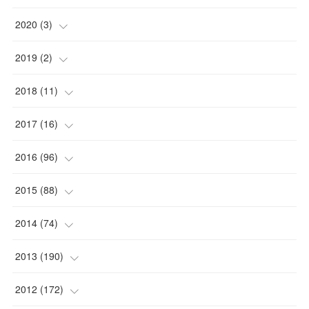
2020
(
3
)
(
1
)
2019
(
2
)
(
1
)
(
1
)
2018
(
11
)
(
1
)
(
1
)
(
2
)
2017
(
16
)
(
1
)
(
1
)
2016
(
96
)
(
1
)
(
2
)
(
2
)
2015
(
88
)
(
1
)
(
1
)
(
5
)
(
4
)
2014
(
74
)
(
3
)
(
3
)
(
6
)
(
7
)
(
9
)
2013
(
190
)
(
2
)
(
1
)
(
3
)
(
6
)
(
14
)
(
17
)
2012
(
172
)