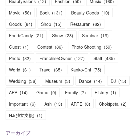
BeautySalons
(
12
)
Fashion
(
50
)
Music
(
160
)
Movie
(
58
)
Book
(
131
)
Beauty Goods
(
10
)
Goods
(
64
)
Shop
(
15
)
Restauran
(
62
)
Food/Candy
(
21
)
Show
(
23
)
Seminar
(
16
)
Guest
(
1
)
Contest
(
86
)
Photo Shooting
(
59
)
Photo
(
82
)
FranchiseOwner
(
127
)
Staff
(
435
)
World
(
61
)
Travel
(
65
)
Kanko-Chi
(
75
)
Wedding
(
36
)
Museum
(
3
)
Dance
(
44
)
DJ
(
15
)
APP
(
14
)
Game
(
9
)
Family
(
7
)
History
(
1
)
Important
(
6
)
Ash
(
13
)
ARTE
(
8
)
Chokipeta
(
2
)
NJ(独立支援)
(
1
)
アーカイブ