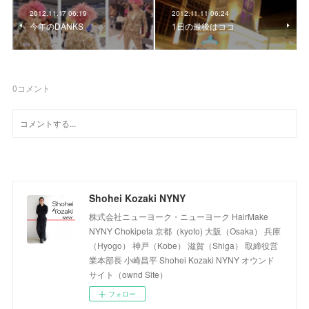
2012.11.17 06:19
2012.11.11 06:24
今年のDANKS
1日の最後はココ
0
コメント
Shohei Kozaki NYNY
株式会社ニューヨーク・ニューヨーク HairMake
NYNY Chokipeta 京都（kyoto) 大阪（Osaka） 兵庫
（Hyogo） 神戸（Kobe） 滋賀（Shiga） 取締役営
業本部長 小崎昌平 Shohei Kozaki NYNY オウンド
サイト（ownd Site）
フォロー