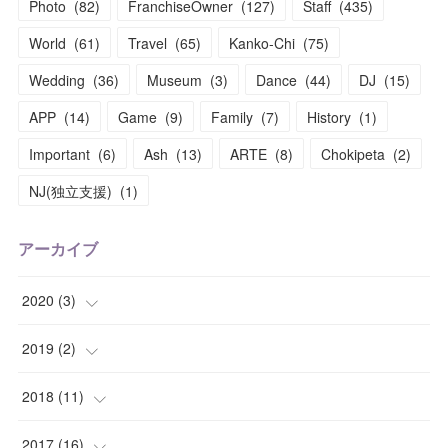
Photo
(
82
)
FranchiseOwner
(
127
)
Staff
(
435
)
World
(
61
)
Travel
(
65
)
Kanko-Chi
(
75
)
Wedding
(
36
)
Museum
(
3
)
Dance
(
44
)
DJ
(
15
)
APP
(
14
)
Game
(
9
)
Family
(
7
)
History
(
1
)
Important
(
6
)
Ash
(
13
)
ARTE
(
8
)
Chokipeta
(
2
)
NJ(独立支援)
(
1
)
アーカイブ
2020
(
3
)
(
1
)
2019
(
2
)
(
1
)
(
1
)
2018
(
11
)
(
1
)
(
1
)
(
2
)
2017
(
16
)