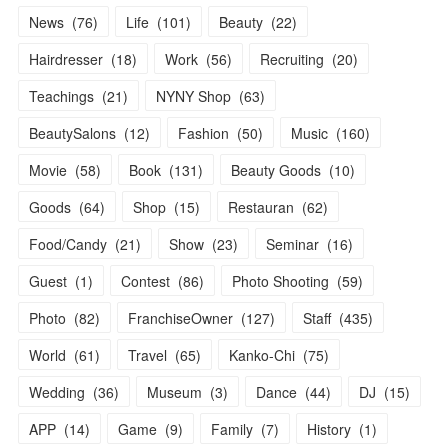
News
(
76
)
Life
(
101
)
Beauty
(
22
)
Hairdresser
(
18
)
Work
(
56
)
Recruiting
(
20
)
Teachings
(
21
)
NYNY Shop
(
63
)
BeautySalons
(
12
)
Fashion
(
50
)
Music
(
160
)
Movie
(
58
)
Book
(
131
)
Beauty Goods
(
10
)
Goods
(
64
)
Shop
(
15
)
Restauran
(
62
)
Food/Candy
(
21
)
Show
(
23
)
Seminar
(
16
)
Guest
(
1
)
Contest
(
86
)
Photo Shooting
(
59
)
Photo
(
82
)
FranchiseOwner
(
127
)
Staff
(
435
)
World
(
61
)
Travel
(
65
)
Kanko-Chi
(
75
)
Wedding
(
36
)
Museum
(
3
)
Dance
(
44
)
DJ
(
15
)
APP
(
14
)
Game
(
9
)
Family
(
7
)
History
(
1
)