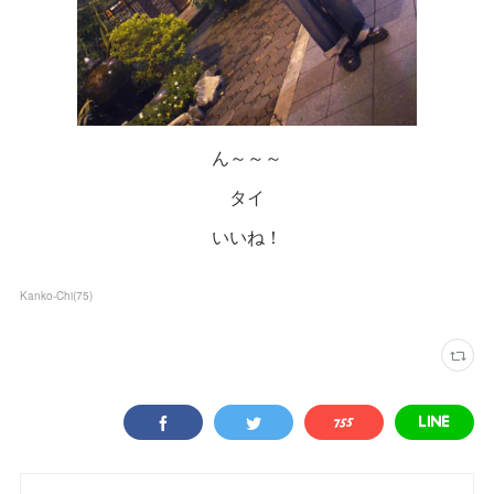
ん～～～
タイ
いいね！
Kanko-Chi
(
75
)