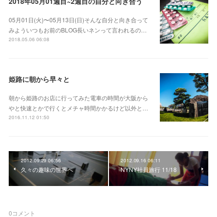
2018年05月01週目~2週目の自分と向き合う
05月01日(火)〜05月13日(日)そんな自分と向き合って
みよういつもお前のBLOG長いネンって言われるの…
2018.05.06 06:08
姫路に朝から早々と
朝から姫路のお店に行ってみた電車の時間が大阪から
やと快速とかで行くとメチャ時間かかるけど以外と…
2016.11.12 01:50
2012.09.29 06:56
2012.09.16 06:11
久々の趣味の世界へ
NYNY社員旅行 11/18
0
コメント