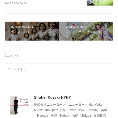
2018.05.06 06:08
2013.01.01 06:16
2012.12.31 06:54
蛇によろしく
ワット・ポーに会いに行こ
う
0
コメント
Shohei Kozaki NYNY
株式会社ニューヨーク・ニューヨーク HairMake
NYNY Chokipeta 京都（kyoto) 大阪（Osaka） 兵庫
（Hyogo） 神戸（Kobe） 滋賀（Shiga） 取締役営