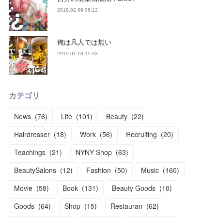
2019.02.09 08:12
俺は凡人では無い
2019.01.10 15:03
カテゴリ
News
(
76
)
Life
(
101
)
Beauty
(
22
)
Hairdresser
(
18
)
Work
(
56
)
Recruiting
(
20
)
Teachings
(
21
)
NYNY Shop
(
63
)
BeautySalons
(
12
)
Fashion
(
50
)
Music
(
160
)
Movie
(
58
)
Book
(
131
)
Beauty Goods
(
10
)
Goods
(
64
)
Shop
(
15
)
Restauran
(
62
)