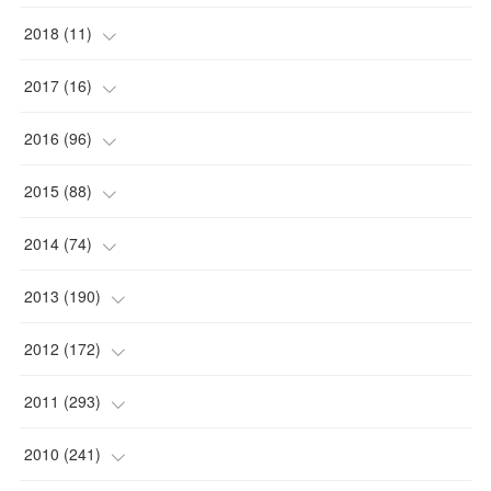
(
1
)
(
1
)
2018
(
11
)
(
1
)
(
1
)
(
2
)
2017
(
16
)
(
1
)
(
1
)
2016
(
96
)
(
1
)
(
2
)
(
2
)
2015
(
88
)
(
1
)
(
1
)
(
5
)
(
4
)
2014
(
74
)
(
3
)
(
3
)
(
6
)
(
7
)
(
9
)
2013
(
190
)
(
2
)
(
1
)
(
3
)
(
6
)
(
14
)
(
17
)
2012
(
172
)
(
1
)
(
4
)
(
4
)
(
6
)
(
6
)
(
22
)
(
12
)
2011
(
293
)
(
1
)
(
5
)
(
12
)
(
1
)
(
11
)
(
8
)
(
32
)
2010
(
241
)
(
3
)