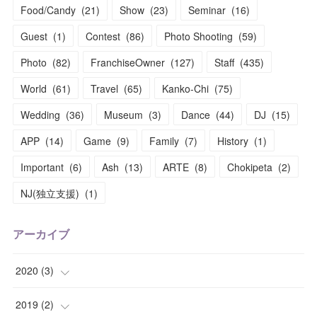
Food/Candy
(
21
)
Show
(
23
)
Seminar
(
16
)
Guest
(
1
)
Contest
(
86
)
Photo Shooting
(
59
)
Photo
(
82
)
FranchiseOwner
(
127
)
Staff
(
435
)
World
(
61
)
Travel
(
65
)
Kanko-Chi
(
75
)
Wedding
(
36
)
Museum
(
3
)
Dance
(
44
)
DJ
(
15
)
APP
(
14
)
Game
(
9
)
Family
(
7
)
History
(
1
)
Important
(
6
)
Ash
(
13
)
ARTE
(
8
)
Chokipeta
(
2
)
NJ(独立支援)
(
1
)
アーカイブ
2020
(
3
)
(
1
)
2019
(
2
)